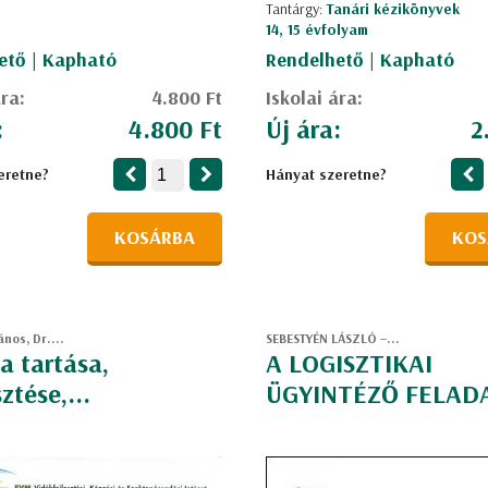
Tantárgy:
Tanári kézikönyvek
14, 15 évfolyam
ető | Kapható
Rendelhető | Kapható
ára:
4.800 Ft
Iskolai ára:
:
4.800 Ft
Új ára:
2
eretne?
Hányat szeretne?
KOSÁRBA
KOS
ános, Dr....
SEBESTYÉN LÁSZLÓ –...
a tartása,
A LOGISZTIKAI
ztése,...
ÜGYINTÉZŐ FELADA