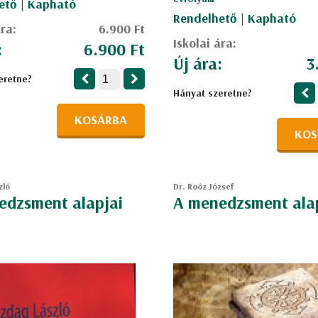
ető | Kapható
Rendelhető | Kapható
ára:
6.900 Ft
Iskolai ára:
:
6.900 Ft
Új ára:
3
eretne?
Hányat szeretne?
KOSÁRBA
KOS
zló
Dr. Roóz József
edzsment alapjai
A menedzsment ala