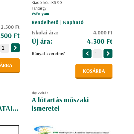
Kiadói kód: KR-90
Tantárgy:
évfolyam
Rendelhető | Kapható
2.500 Ft
Iskolai ára:
4.000 Ft
.500 Ft
Új ára:
4.300 Ft
Hányat szeretne?
ÁRBA
KOSÁRBA
Iby Zoltán
A lótartás műszaki
TAI...
ismeretei