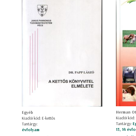
Herman Ott
Egyéb
Kiadói kód:
Kiadói kód: E-kettős
Tantárgy:
E
Tantárgy:
13, 14 évf
évfolyam