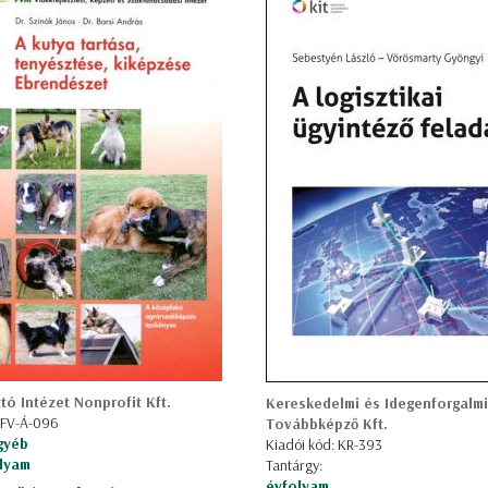
ó Intézet Nonprofit Kft.
Kereskedelmi és Idegenforgalmi
 FV-Á-096
Továbbképző Kft.
gyéb
Kiadói kód: KR-393
olyam
Tantárgy:
évfolyam