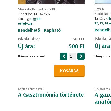
Egyéb
Műszaki Könyvkiadó Kft.
Kiadói kód:
Kiadói kód: MK-4276-6
Tantárgy:
E
Tantárgy:
Egyéb
12, 13, 14
évfolyam
Rendelh
Rendelhető | Kapható
Iskolai 
Iskolai ára:
500 Ft
Új ára
Új ára:
500 Ft
Hányat sz
Hányat szeretne?
KOSÁRBA
Bódiné Fekete Éva
Dr. Mentes 
A Gasztronómia története
A gazd
anatóm