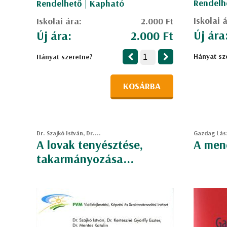
Rendelh
Rendelhető | Kapható
Iskolai 
Iskolai ára:
2.000 Ft
Új ára
Új ára:
2.000 Ft
Hányat sz
Hányat szeretne?
KOSÁRBA
Dr. Szajkó István, Dr....
Gazdag Lás
A lovak tenyésztése,
A men
takarmányozása...