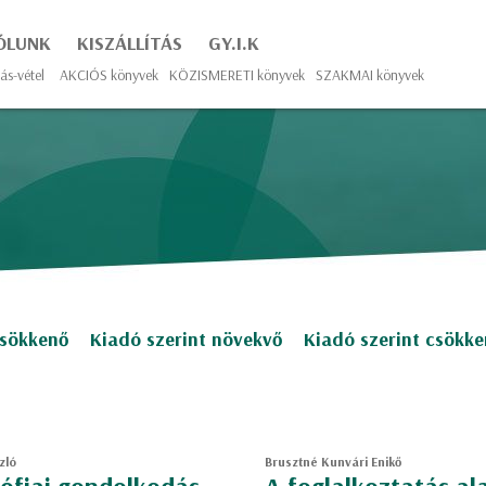
ÓLUNK
KISZÁLLÍTÁS
GY.I.K
ás-vétel
AKCIÓS könyvek
KÖZISMERETI könyvek
SZAKMAI könyvek
csökkenő
Kiadó szerint növekvő
Kiadó szerint csökk
zló
Brusztné Kunvári Enikő