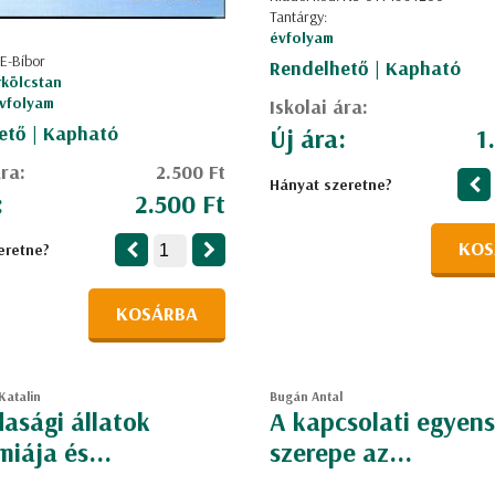
Tantárgy:
évfolyam
 E-Bíbor
Rendelhető | Kapható
rkölcstan
 évfolyam
Iskolai ára:
ető | Kapható
Új ára:
1
ára:
2.500 Ft
Hányat szeretne?
:
2.500 Ft
KOS
eretne?
KOSÁRBA
Katalin
Bugán Antal
asági állatok
A kapcsolati egyen
iája és...
szerepe az...