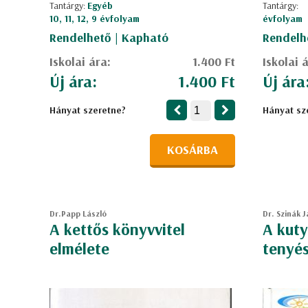
Tantárgy:
Egyéb
Tantárgy:
10, 11, 12, 9 évfolyam
évfolyam
Rendelhető | Kapható
Rendelh
Iskolai ára:
1.400 Ft
Iskolai 
Új ára:
1.400 Ft
Új ára
Hányat szeretne?
Hányat sz
KOSÁRBA
Dr.Papp László
Dr. Szinák J
A kettős könyvvitel
A kuty
elmélete
tenyés