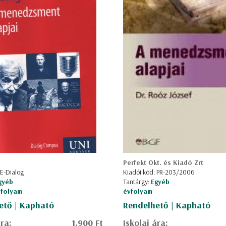
Perfekt Okt. és Kiadó Zrt
 E-Dialog
Kiadói kód: PR-203/2006
gyéb
Tantárgy:
Egyéb
évfolyam
évfolyam
ető | Kapható
Rendelhető | Kapható
ára:
1.900 Ft
Iskolai ára: