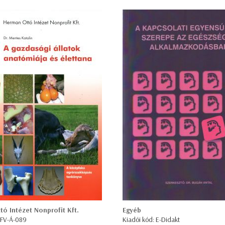
ó Intézet Nonprofit Kft.
Egyéb
 FV-Á-089
Kiadói kód: E-Didakt