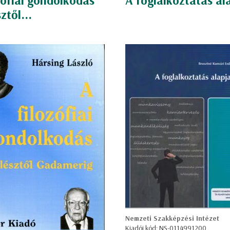
zófiai gondolkodás
A foglalkoztatás al
ztől...
Nemzeti Szakképzési Intézet
Kiadói kód: NS-0114991200