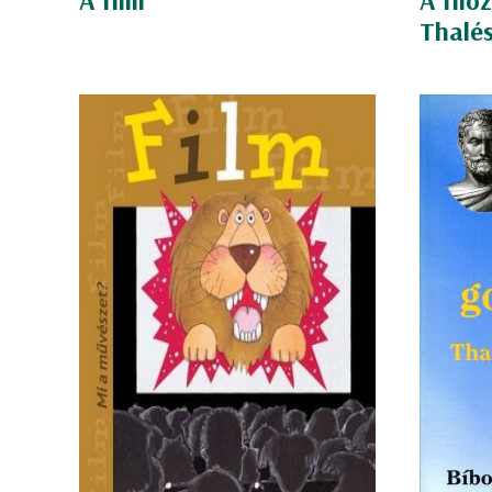
A film
A filo
Thalés