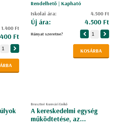
Rendelhető | Kapható
Iskolai ára:
4.500 Ft
Új ára:
4.500 Ft
1.400 Ft
Hányat szeretne?
.400 Ft
KOSÁRBA
ÁRBA
Brusztné Kunvári Enikő
súlyok
A kereskedelmi egység
működtetése, az...