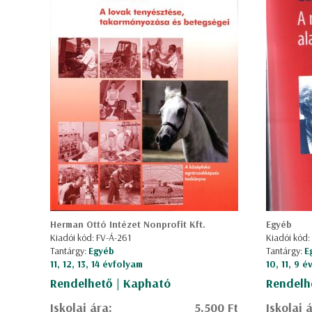
Herman Ottó Intézet Nonprofit Kft.
Egyéb
Kiadói kód: FV-Á-261
Kiadói kód:
Tantárgy:
Egyéb
Tantárgy:
E
11, 12, 13, 14 évfolyam
10, 11, 9 
Rendelhető | Kapható
Rendelh
Iskolai ára:
5.500 Ft
Iskolai 