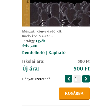
Műszaki Könyvkiadó Kft.
Kiadói kód: MK-4276-6
Tantárgy:
Egyéb
évfolyam
Rendelhető | Kapható
Iskolai ára:
500 Ft
Új ára:
500 Ft
Hányat szeretne?
KOSÁRBA