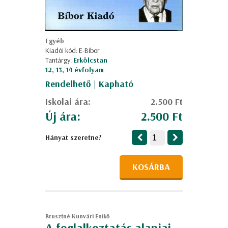
Egyéb
Kiadói kód: E-Bíbor
Tantárgy:
Erkölcstan
12, 13, 14 évfolyam
Rendelhető | Kapható
Iskolai ára:
2.500 Ft
Új ára:
2.500 Ft
Hányat szeretne?
KOSÁRBA
Brusztné Kunvári Enikő
A foglalkoztatás alapjai