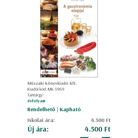
Műszaki Könyvkiadó Kft.
Kiadói kód: MK-5969
Tantárgy:
évfolyam
Rendelhető | Kapható
Iskolai ára:
4.500 Ft
Új ára:
4.500 Ft