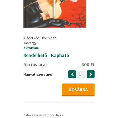
Kiadói kód: Ulpius-ház
Tantárgy:
évfolyam
Rendelhető | Kapható
Akciós ára:
800 Ft
Hányat szeretne?
KOSÁRBA
Balázs Erzsébet-Dede Géza