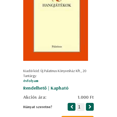
Kiadói kód: Új Palatinus Könyvesház Kft., 20
Tantárgy:
évfolyam
Rendelhető | Kapható
Akciós ára:
1.000 Ft
Hányat szeretne?