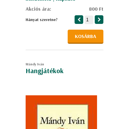
Akciós ára:
800 Ft
Hányat szeretne?
KOSÁRBA
Mándy Iván
Hangjátékok