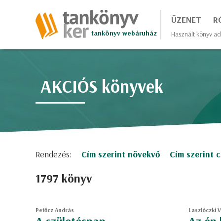
ÜZENET
R
tankönyv webáruház
Használt könyv ad
AKCIÓS könyvek
Rendezés:
Cím szerint növekvő
Cím szerint 
1797 könyv
Petőcz András
Laszlóczki 