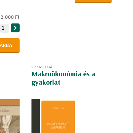
2.000 Ft
ÁRBA
Vincze János
i
Makroökonómia és a
gyakorlat