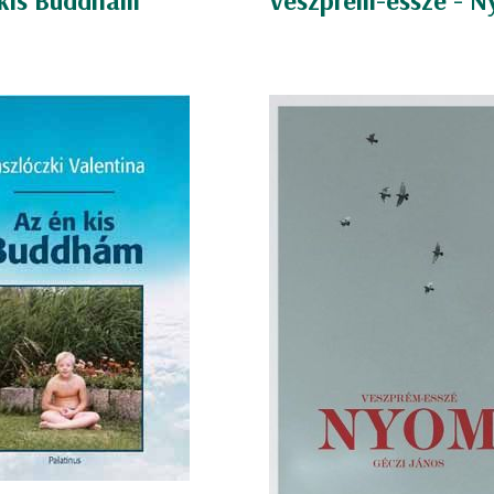
 kis Buddhám
Veszprém-esszé - 