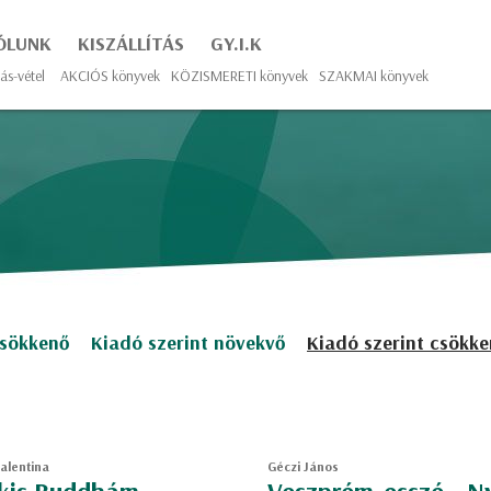
ÓLUNK
KISZÁLLÍTÁS
GY.I.K
ás-vétel
AKCIÓS könyvek
KÖZISMERETI könyvek
SZAKMAI könyvek
csökkenő
Kiadó szerint növekvő
Kiadó szerint csökk
Valentina
Géczi János