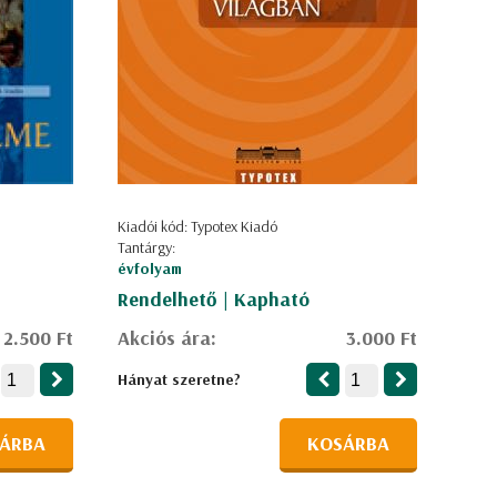
Kiadói kód: Typotex Kiadó
Tantárgy:
évfolyam
Rendelhető | Kapható
2.500 Ft
Akciós ára:
3.000 Ft
Hányat szeretne?
ÁRBA
KOSÁRBA