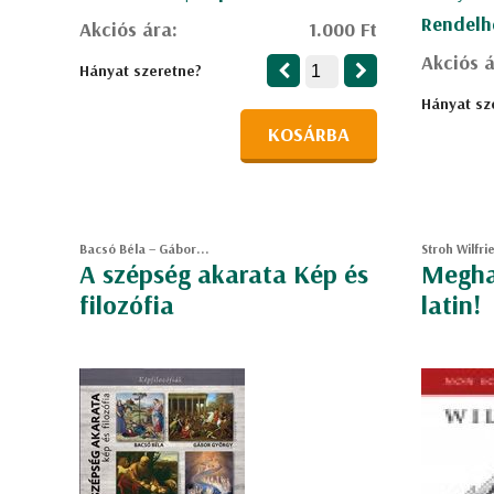
Rendelh
Akciós ára:
1.000 Ft
Akciós á
Hányat szeretne?
Hányat sz
KOSÁRBA
Bacsó Béla – Gábor...
Stroh Wilfri
A szépség akarata Kép és
Meghal
filozófia
latin!