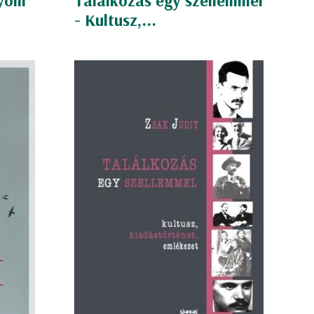
Nyom
Találkozás egy szellemmel
- Kultusz,...