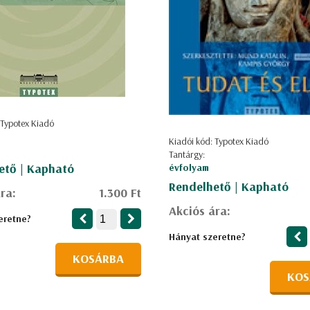
 Typotex Kiadó
Kiadói kód: Typotex Kiadó
Tantárgy:
ető | Kapható
évfolyam
Rendelhető | Kapható
ra:
1.300 Ft
Akciós ára:
eretne?
Hányat szeretne?
KOSÁRBA
KOS