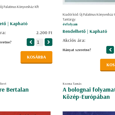
 Új Palatinus Könyvesház Kft
Kiadói kód: Új Palatinus Könyvesház 
Tantárgy:
ető | Kapható
évfolyam
Rendelhető | Kapható
ra:
2.200 Ft
Akciós ára:
eretne?
Hányat szeretne?
KOSÁRBA
KOS
bert
Kozma Tamás
re Bertalan
A bolognai folyama
Közép-Európában