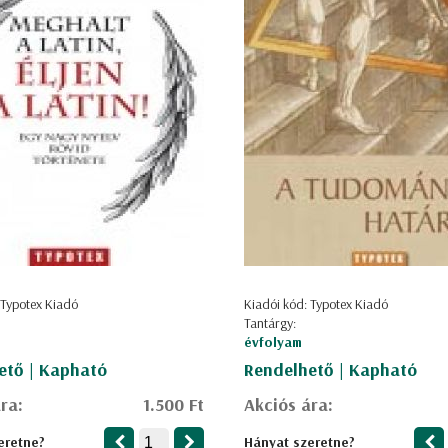
 Typotex Kiadó
Kiadói kód: Typotex Kiadó
Tantárgy:
évfolyam
ető | Kapható
Rendelhető | Kapható
ra:
1.500 Ft
Akciós ára:
eretne?
Hányat szeretne?