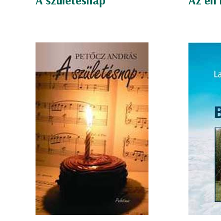
A születésnap
Az én