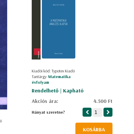
Kiadói kód: Typotex Kiadó
Tantárgy:
Matematika
évfolyam
Rendelhető | Kapható
Akciós ára:
4.500 Ft
Hányat szeretne?
ó
KOSÁRBA