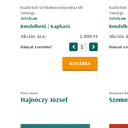
Kiadói kód: Új Palatinus Könyvesház Kft.
Kiadói kód:
Tantárgy:
Tantárgy:
évfolyam
évfolyam
Rendelhető | Kapható
Rendelh
Akciós ára:
2.000 Ft
Akciós á
Hányat szeretne?
Hányat sz
KOSÁRBA
Poór János
Hermann Ró
Hajnóczy József
Szeme