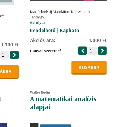
Kiadói kód: Új Mandátum Könyvkiadó
Kft
Tantárgy:
évfolyam
Rendelhető | Kapható
Akciós ára:
1.000 Ft
1.300 Ft
Hányat szeretne?
KOSÁRBA
ÁRBA
Walter Rudin
t
A matematikai analízis
alapjai