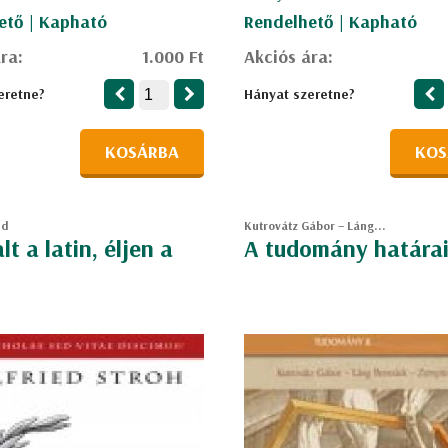
ető | Kapható
Rendelhető | Kapható
ra:
1.000 Ft
Akciós ára:
eretne?
Hányat szeretne?
KOSÁRBA
KOS
ed
Kutrovátz Gábor – Láng...
t a latin, éljen a
A tudomány határa