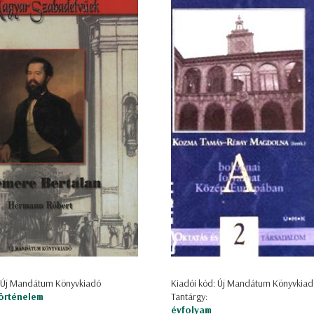
: Új Mandátum Könyvkiadó
Kiadói kód: Új Mandátum Könyvkiad
örténelem
Tantárgy:
évfolyam