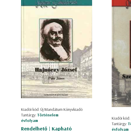
Kiadói kód: Új Mandátum Könyvkiadó
Tantárgy:
Történelem
Kiadói kód
évfolyam
Tantárgy:
T
Rendelhető | Kapható
évfolyam