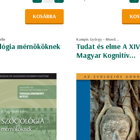
KOSÁRBA
KOS
alin
Kampis György – Mund...
ológia mérnököknek
Tudat és elme A XIV
Magyar Kognitív...