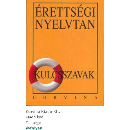
Corvina Kiadó Kft.
Kiadói kód:
Tantárgy:
évfolyam