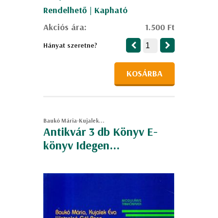
Rendelhető | Kapható
Akciós ára:
1.500 Ft
Hányat szeretne?
KOSÁRBA
Baukó Mária-Kujalek...
Antikvár 3 db Könyv E-
könyv Idegen...