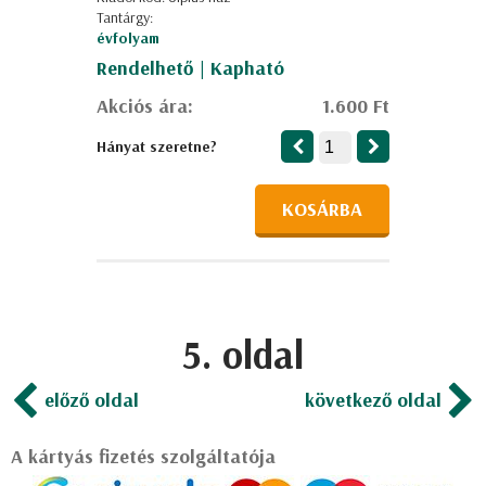
Tantárgy:
évfolyam
Rendelhető | Kapható
Akciós ára:
1.600 Ft
Hányat szeretne?
KOSÁRBA
5. oldal
előző oldal
következő oldal
A kártyás fizetés szolgáltatója