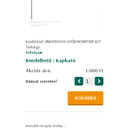
Kiadói kód: UNIVERSITAS-GYŐR NONPORIF KFT
Tantárgy:
évfolyam
Rendelhető | Kapható
Akciós ára:
1.000 Ft
Hányat szeretne?
KOSÁRBA
Horváth Gergely Szalay...