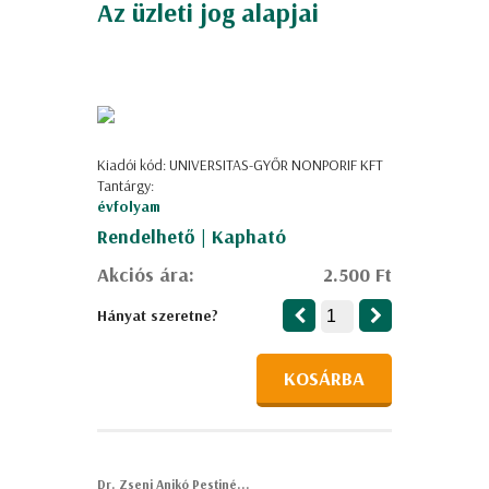
Az üzleti jog alapjai
Kiadói kód: UNIVERSITAS-GYŐR NONPORIF KFT
Tantárgy:
évfolyam
Rendelhető | Kapható
Akciós ára:
2.500 Ft
Hányat szeretne?
KOSÁRBA
Dr. Zseni Anikó Pestiné...