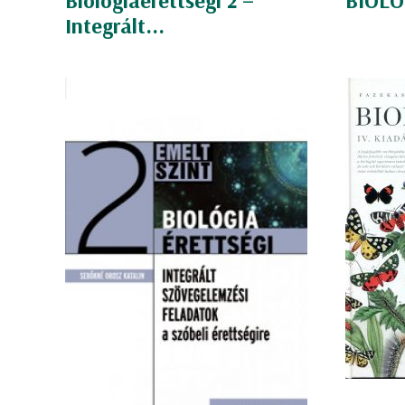
Biológiaérettségi 2 –
BIOLÓG
Integrált...