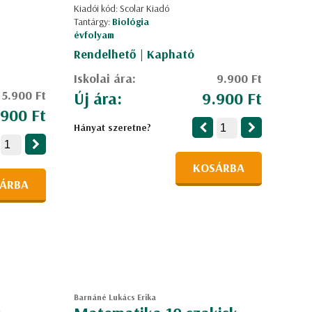
Kiadói kód: Scolar Kiadó
Tantárgy:
Biológia
évfolyam
Rendelhető | Kapható
Iskolai ára:
9.900 Ft
5.900 Ft
Új ára:
9.900 Ft
.900 Ft
Hányat szeretne?
KOSÁRBA
ÁRBA
Barnáné Lukács Erika