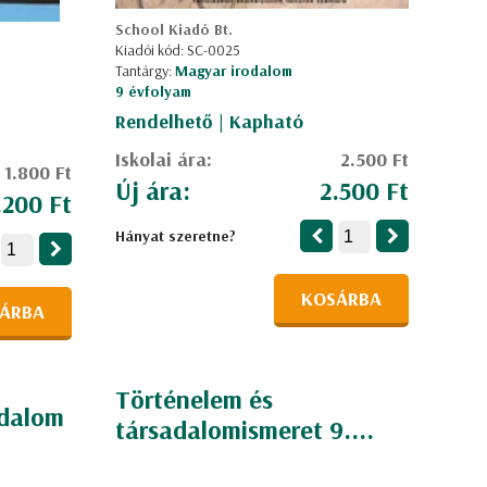
School Kiadó Bt.
Kiadói kód: SC-0025
Tantárgy:
Magyar irodalom
9 évfolyam
Rendelhető | Kapható
Iskolai ára:
2.500 Ft
1.800 Ft
Új ára:
2.500 Ft
.200 Ft
Hányat szeretne?
KOSÁRBA
ÁRBA
Történelem és
odalom
társadalomismeret 9....