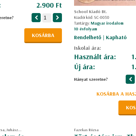
:
2.900 Ft
School Kiadó Bt.
Kiadói kód: SC-0030
eretne?
Tantárgy:
Magyar irodalom
10 évfolyam
KOSÁRBA
Rendelhető | Kapható
Iskolai ára:
Használt ára:
1
Új ára:
1
Hányat szeretne?
KOSÁRBA A HAS
KOS
sa, Juhász...
Fazekas Rózsa