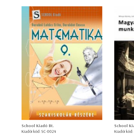
School Kiadó Bt.
School Ki
Kiadói kód: SC-0024
Kiadói kód