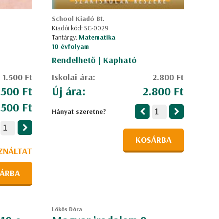
School Kiadó Bt.
Kiadói kód: SC-0029
Tantárgy:
Matematika
10 évfolyam
Rendelhető | Kapható
1.500 Ft
Iskolai ára:
2.800 Ft
.500 Ft
Új ára:
2.800 Ft
.500 Ft
Hányat szeretne?
KOSÁRBA
ZNÁLTAT
ÁRBA
Lökös Dóra