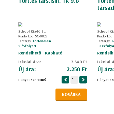
Tört.és társ.ism. Tk 9.o
Törté
társad
School Kiadó Bt.
School Ki
Kiadói kód: SC-0028
Kiadói kód:
Tantárgy:
Történelem
Tantárgy:
T
9 évfolyam
10 évfoly
Rendelhető | Kapható
Rendelh
Iskolai ára:
2.340 Ft
Iskolai 
Új ára:
2.250 Ft
Új ára
Hányat szeretne?
Hányat sz
KOSÁRBA