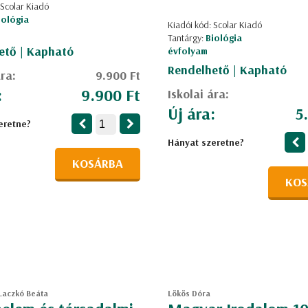
 Scolar Kiadó
iológia
Kiadói kód: Scolar Kiadó
Tantárgy:
Biológia
ető | Kapható
évfolyam
Rendelhető | Kapható
ára:
9.900 Ft
:
9.900 Ft
Iskolai ára:
Új ára:
5
eretne?
Hányat szeretne?
KOSÁRBA
KOS
Laczkó Beáta
Lökös Dóra