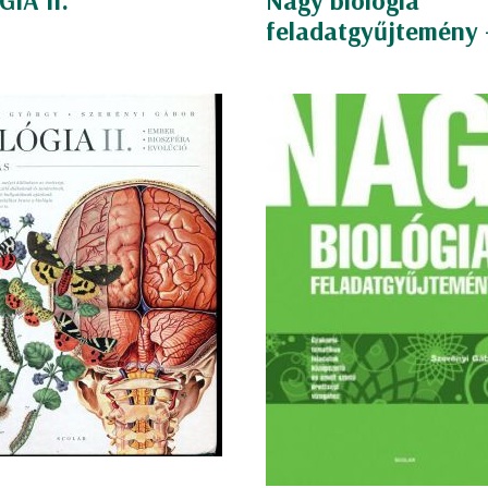
IA II.
Nagy biológia
feladatgyűjtemény -