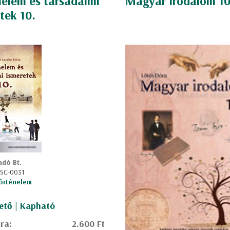
elem és társadalmi
Magyar Irodalom 10
tek 10.
adó Bt.
 SC-0031
örténelem
ető | Kapható
ára:
2.600 Ft