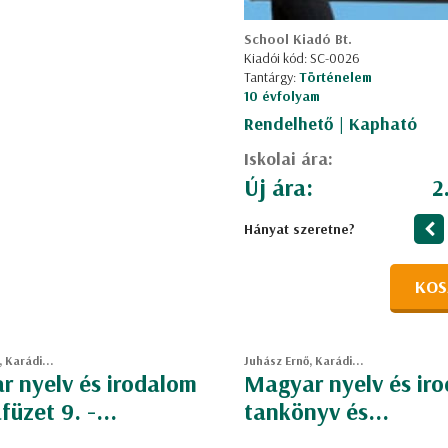
School Kiadó Bt.
Kiadói kód: SC-0026
Tantárgy:
Történelem
10 évfolyam
Rendelhető | Kapható
Iskolai ára:
Új ára:
2
Hányat szeretne?
KOS
 Karádi...
Juhász Ernő, Karádi...
 nyelv és irodalom
Magyar nyelv és ir
üzet 9. -...
tankönyv és...