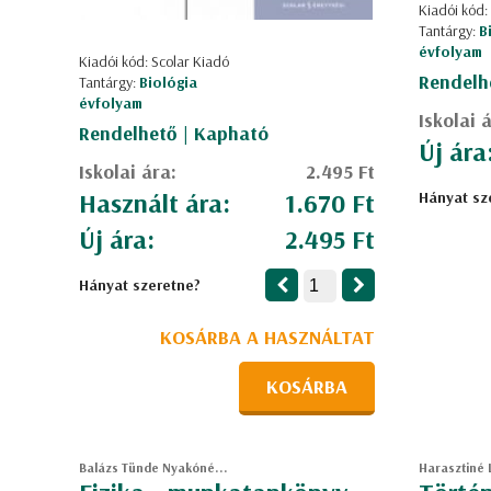
Kiadói kód:
Tantárgy:
B
évfolyam
Kiadói kód: Scolar Kiadó
Rendelh
Tantárgy:
Biológia
évfolyam
Iskolai 
Rendelhető | Kapható
Új ára
Iskolai ára:
2.495 Ft
Használt ára:
1.670 Ft
Hányat sz
Új ára:
2.495 Ft
Hányat szeretne?
KOSÁRBA A HASZNÁLTAT
KOSÁRBA
Balázs Tünde Nyakóné...
Harasztiné 