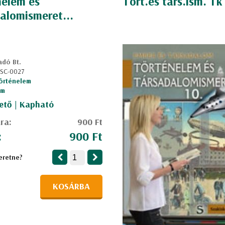
nelem és
Tört.és társ.ism. Tk
alomismeret...
adó Bt.
 SC-0027
örténelem
am
ető | Kapható
ára:
900 Ft
:
900 Ft
eretne?
KOSÁRBA