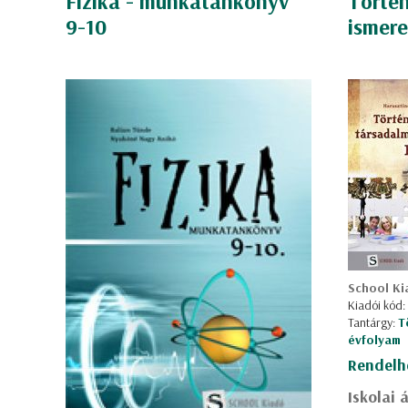
Fizika - munkatankönyv
Történ
9-10
ismere
School Ki
Kiadói kód:
Tantárgy:
T
évfolyam
Rendelh
Iskolai 