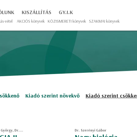
ÓLUNK
KISZÁLLÍTÁS
GY.I.K
ás-vétel
AKCIÓS könyvek
KÖZISMERETI könyvek
SZAKMAI könyvek
csökkenő
Kiadó szerint növekvő
Kiadó szerint csökk
György, Dr....
Dr. Szerényi Gábor