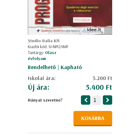
Studio Italia Kft
Kiadói kód: SI-NPI2AMF
Tantárgy:
Olasz
évfolyam
Rendelhető | Kapható
Iskolai ára:
5.200 Ft
Új ára:
5.400 Ft
Hányat szeretne?
KOSÁRBA