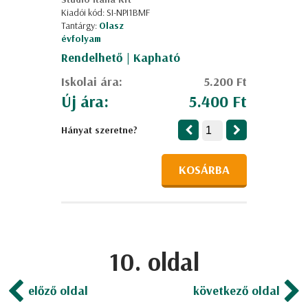
Kiadói kód: SI-NPI1BMF
Tantárgy:
Olasz
évfolyam
Rendelhető | Kapható
Iskolai ára:
5.200 Ft
Új ára:
5.400 Ft
Hányat szeretne?
KOSÁRBA
10. oldal
előző oldal
következő oldal