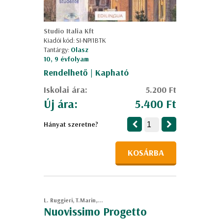
Studio Italia Kft
Kiadói kód: SI-NPI1BTK
Tantárgy:
Olasz
10, 9 évfolyam
Rendelhető | Kapható
Iskolai ára:
5.200 Ft
Új ára:
5.400 Ft
Hányat szeretne?
KOSÁRBA
L. Ruggieri, T.Marin,...
Nuovissimo Progetto