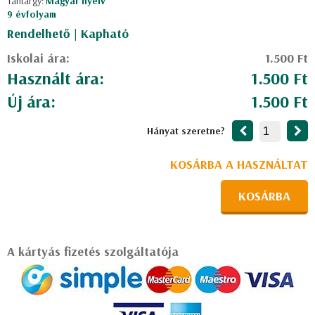
Tantárgy:
Magyar nyelv
9 évfolyam
Rendelhető | Kapható
Iskolai ára:
1.500 Ft
Használt ára:
1.500 Ft
Új ára:
1.500 Ft
Hányat szeretne?
KOSÁRBA A HASZNÁLTAT
KOSÁRBA
A kártyás fizetés szolgáltatója