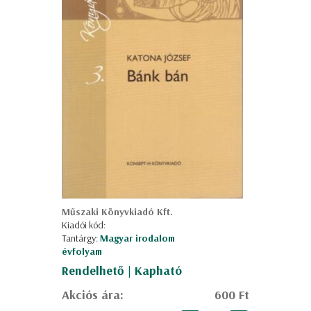
Műszaki Könyvkiadó Kft.
Kiadói kód:
Tantárgy:
Magyar irodalom
évfolyam
Rendelhető | Kapható
Akciós ára:
600 Ft