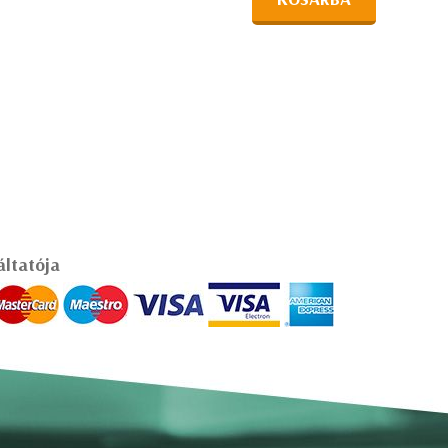
áltatója