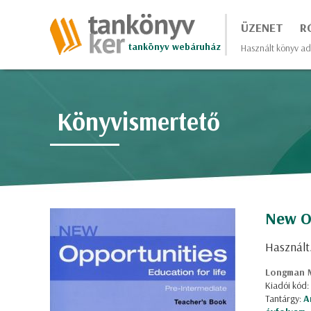
ÜZENET
R
tankönyv webáruház
Használt könyv ad
Könyvismertető
New Op
Használt
Longman 
Kiadói kód:
Tantárgy:
A