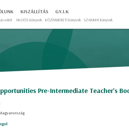
ÓLUNK
KISZÁLLÍTÁS
GY.I.K
ás-vétel
AKCIÓS könyvek
KÖZISMERETI könyvek
SZAKMAI könyvek
portunities Pre-Intermediate Teacher's Bo
.
Magyarország
ngol