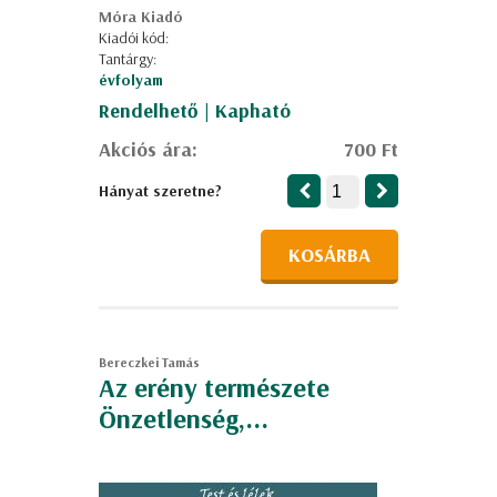
Móra Kiadó
Kiadói kód:
Tantárgy:
évfolyam
Rendelhető | Kapható
Akciós ára:
700 Ft
Hányat szeretne?
KOSÁRBA
Bereczkei Tamás
Az erény természete
Önzetlenség,...