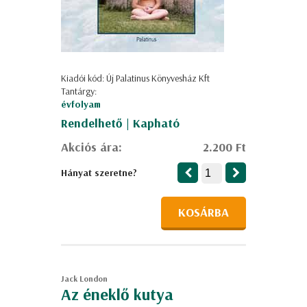
Kiadói kód: Új Palatinus Könyvesház Kft
Tantárgy:
évfolyam
Rendelhető | Kapható
Akciós ára:
2.200 Ft
Hányat szeretne?
KOSÁRBA
Jack London
Az éneklő kutya