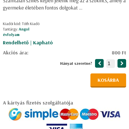
Számtalan színes képen jelenik meg az a szókincs, amely a
gyermeke életében fontos dolgokat ...
Kiadói kód: Tóth Kiadó
Tantárgy:
Angol
évfolyam
Rendelhető | Kapható
Akciós ára:
800 Ft
Hányat szeretne?
KOSÁRBA
A kártyás fizetés szolgáltatója