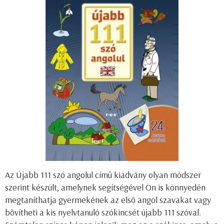
Az Újabb 111 szó angolul címû kiadvány olyan módszer
szerint készült, amelynek segítségével Ön is könnyedén
megtaníthatja gyermekének az elsõ angol szavakat vagy
bõvítheti a kis nyelvtanuló szókincsét újabb 111 szóval.