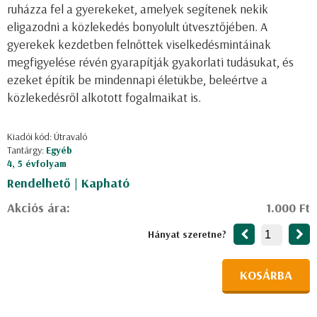
ruházza fel a gyerekeket, amelyek segítenek nekik
eligazodni a közlekedés bonyolult útvesztőjében. A
gyerekek kezdetben felnőttek viselkedésmintáinak
megfigyelése révén gyarapítják gyakorlati tudásukat, és
ezeket építik be mindennapi életükbe, beleértve a
közlekedésről alkotott fogalmaikat is.
Kiadói kód: Útravaló
Tantárgy:
Egyéb
4, 5 évfolyam
Rendelhető | Kapható
Akciós ára:
1.000 Ft
Hányat szeretne?
KOSÁRBA