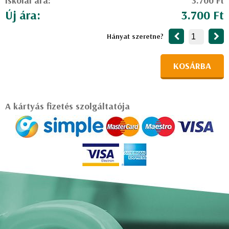
Iskolai ára:
3.700 Ft
Új ára:
3.700 Ft
Hányat szeretne?
KOSÁRBA
A kártyás fizetés szolgáltatója