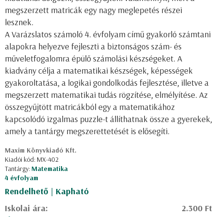
megszerzett matricák egy nagy meglepetés részei
lesznek.
A Varázslatos számoló 4. évfolyam című gyakorló számtani
alapokra helyezve fejleszti a biztonságos szám- és
műveletfogalomra épülő számolási készségeket. A
kiadvány célja a matematikai készségek, képességek
gyakoroltatása, a logikai gondolkodás fejlesztése, illetve a
megszerzett matematikai tudás rögzítése, elmélyítése. Az
összegyűjtött matricákból egy a matematikához
kapcsolódó izgalmas puzzle-t állíthatnak össze a gyerekek,
amely a tantárgy megszerettetését is elősegíti.
Maxim Könyvkiadó Kft.
Kiadói kód: MX-402
Tantárgy:
Matematika
4 évfolyam
Rendelhető | Kapható
Iskolai ára:
2.300 Ft