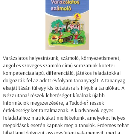
Varázslatos helyesírásunk, számoló, környezetismeret,
angol és szöveges számoló című sorozatunk kötetei
kompetenciaalapú, differenciáló, játékos feladatokkal
dolgozzák fel az adott évfolyam tananyagát. A tananyag
elsajátításán túl egy kis kutatásra is hívjuk a tanulókat. A
Nézz utána! részek lehetőséget kínálnak újabb
információk megszerzésére, a Tudod-e? részek
érdekességeket tartalmaznak. A kiadványok egyes
feladataihoz matricákat mellékeltünk, amelyeket helyes
megoldások esetén kapnak meg a tanulók. Érdemes tehát
hibátlanul dolgozni, összegyűjteni valamennyit, mert a