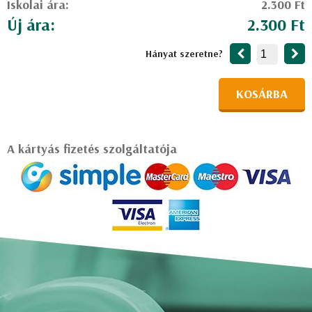
Iskolai ára:
2.300 Ft
Új ára:
2.300 Ft
Hányat szeretne?
KOSÁRBA
A kártyás fizetés szolgáltatója