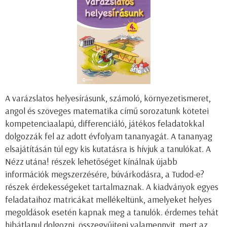
A varázslatos helyesírásunk, számoló, környezetismeret,
angol és szöveges matematika című sorozatunk kötetei
kompetenciaalapú, differenciáló, játékos feladatokkal
dolgozzák fel az adott évfolyam tananyagát. A tananyag
elsajátításán túl egy kis kutatásra is hívjuk a tanulókat. A
Nézz utána! részek lehetőséget kínálnak újabb
információk megszerzésére, búvárkodásra, a Tudod-e?
részek érdekességeket tartalmaznak. A kiadványok egyes
feladataihoz matricákat mellékeltünk, amelyeket helyes
megoldások esetén kapnak meg a tanulók. érdemes tehát
hibátlanul dolgozni, összegyűjteni valamennyit, mert az