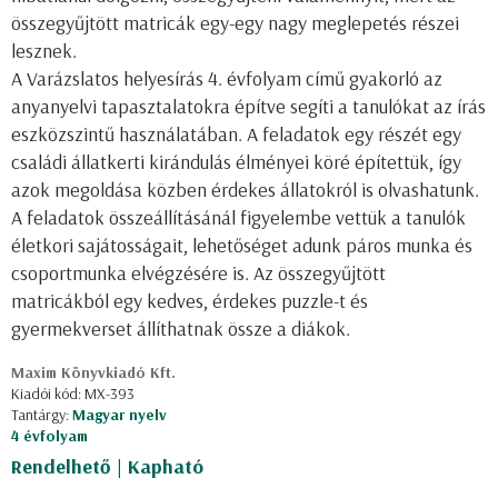
összegyűjtött matricák egy-egy nagy meglepetés részei
lesznek.
A Varázslatos helyesírás 4. évfolyam című gyakorló az
anyanyelvi tapasztalatokra építve segíti a tanulókat az írás
eszközszintű használatában. A feladatok egy részét egy
családi állatkerti kirándulás élményei köré építettük, így
azok megoldása közben érdekes állatokról is olvashatunk.
A feladatok összeállításánál figyelembe vettük a tanulók
életkori sajátosságait, lehetőséget adunk páros munka és
csoportmunka elvégzésére is. Az összegyűjtött
matricákból egy kedves, érdekes puzzle-t és
gyermekverset állíthatnak össze a diákok.
Maxim Könyvkiadó Kft.
Kiadói kód: MX-393
Tantárgy:
Magyar nyelv
4 évfolyam
Rendelhető | Kapható