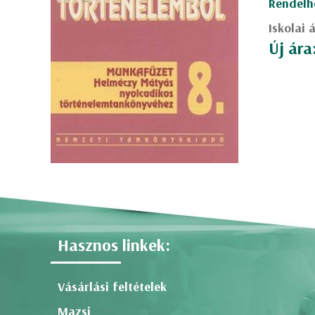
Rendelh
Iskolai 
Új ára
Hasznos linkek:
Vásárlási feltételek
Mazsi