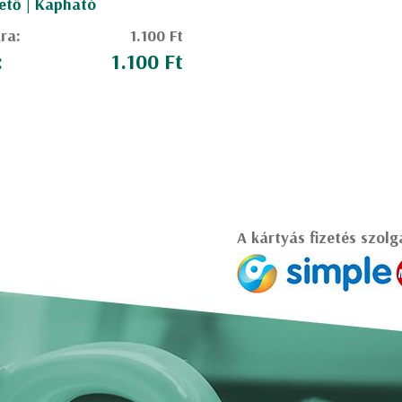
ető | Kapható
ára:
1.100 Ft
:
1.100 Ft
A kártyás fizetés szolg