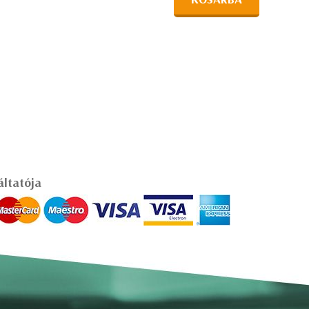
áltatója