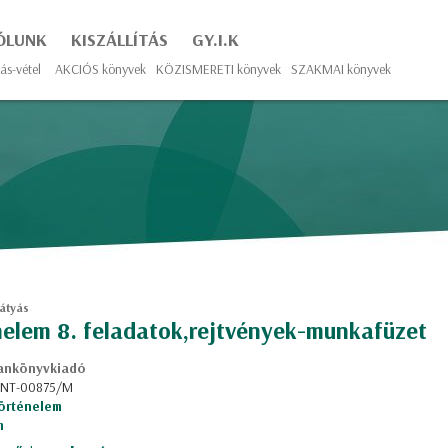
ÓLUNK
KISZÁLLÍTÁS
GY.I.K
ás-vétel
AKCIÓS könyvek
KÖZISMERETI könyvek
SZAKMAI könyvek
átyás
elem 8. feladatok,rejtvények-munkafüzet
ankönyvkiadó
: NT-00875/M
örténelem
m