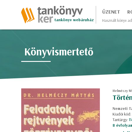
ÜZENET
R
tankönyv webáruház
Használt könyv ad
Könyvismertető
Helméczy M
Történ
Nemzeti T
Kiadói kód
Tantárgy:
T
8 évfolya