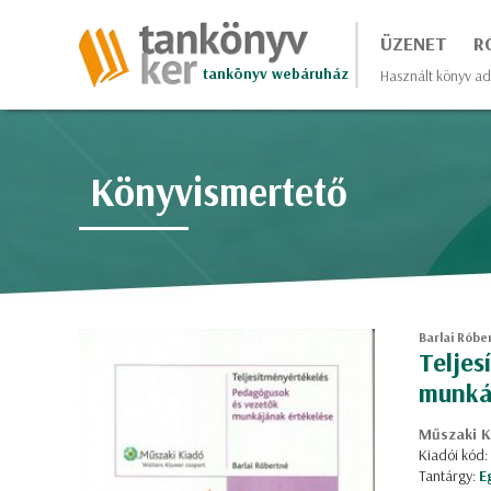
ÜZENET
R
tankönyv webáruház
Használt könyv ad
Könyvismertető
Barlai Róbe
Teljes
munká
Műszaki K
Kiadói kód
Tantárgy:
E