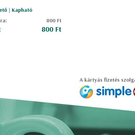
ető | Kapható
ára:
800 Ft
:
800 Ft
A kártyás fizetés szolg