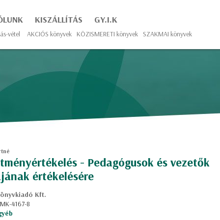
ÓLUNK
KISZÁLLÍTÁS
GY.I.K
ás-vétel
AKCIÓS könyvek
KÖZISMERETI könyvek
SZAKMAI könyvek
rtné
ítményértékelés - Pedagógusok és vezetők
jának értékelésére
önyvkiadó Kft.
: MK-4167-8
gyéb