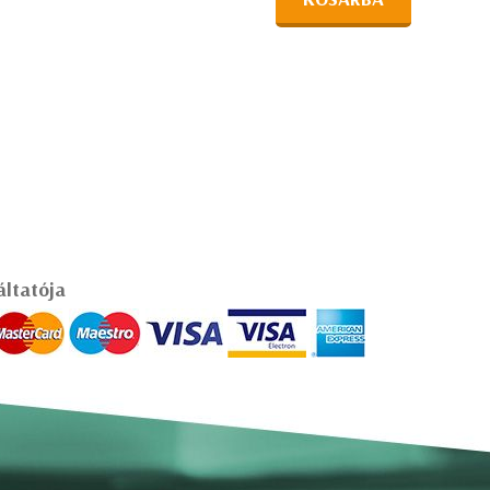
áltatója