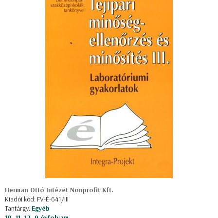
Herman Ottó Intézet Nonprofit Kft.
Kiadói kód: FV-É-641/III
Tantárgy:
Egyéb
10, 11, 12, 9 évfolyam