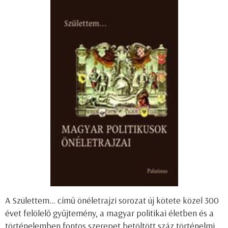
A Születtem… című önéletrajzi sorozat új kötete közel 300
évet felölelő gyűjtemény, a magyar politikai életben és a
történelemben fontos szerepet betöltött száz történelmi