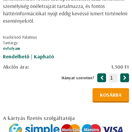
személyiség önéletrajzát tartalmazza, és fontos
háttérinformációkat nyújt eddig kevéssé ismert történelmi
eseményekről.
Kiadói kód: Palatinus
Tantárgy:
évfolyam
Rendelhető | Kapható
Akciós ára:
1.500 Ft
Hányat szeretne?
KOSÁRBA
A kártyás fizetés szolgáltatója