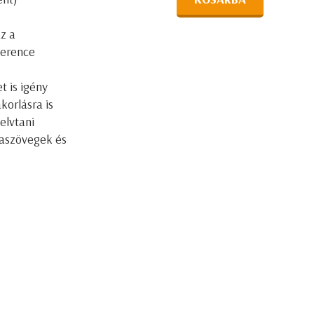
az a
ference
t is igény
korlásra is
elvtani
taszövegek és