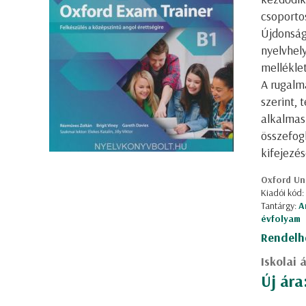
csoportos
Újdonság,
nyelvhel
mellékle
A rugalm
szerint, 
alkalmas
összefog
kifejezé
Oxford Uni
Kiadói kód
Tantárgy:
A
évfolyam
Rendelh
Iskolai 
Új ára