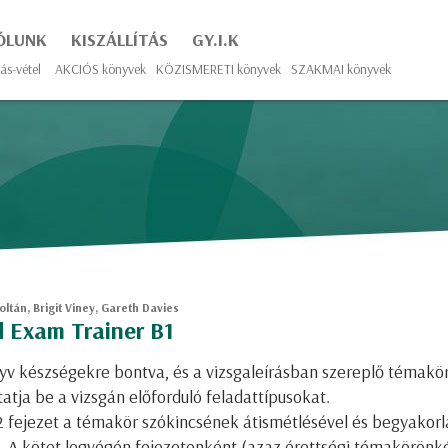
ÓLUNK
KISZÁLLÍTÁS
GY.I.K
ás-vétel
AKCIÓS könyvek
KÖZISMERETI könyvek
SZAKMAI könyvek
ltán, Brigit Viney, Gareth Davies
 Exam Trainer B1
yv készségekre bontva, és a vizsgaleírásban szereplő témakö
atja be a vizsgán előforduló feladattípusokat.
2 fejezet a témakör szókincsének átismétlésével és begyakorl
. A kötet legvégén fejezetenként (azaz érettségi témakörönk