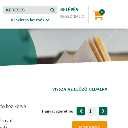
BELÉPÉS
REGISZTRÁCIÓ
Részletes keresés
VISSZA AZ ELŐZŐ OLDALRA
rökhöz kötve
Hányat szeretne?
ásával
ént)
KOSÁRBA