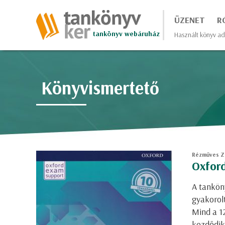
ÜZENET
R
tankönyv webáruház
Használt könyv ad
Könyvismertető
Rézműves Zo
Oxford
A tankön
gyakorolt
Mind a 1
kezdődik