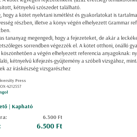
ított, kétnyelvű szószedet található.
 hogy a kötet nyelvtani ismétlést és gyakorlatokat is tartalm
yesség részben, illetve a könyv végén elhelyezett Grammar re
tben.
as tananyag megengedi, hogy a fejezeteket, de akár a leckéke
tetszőleges sorrendben végezzék el. A kötet otthoni, önálló gya
 köszönhetően a végén elhelyezett referencia anyagoknak: ny
laló, kétnyelvű kifejezés-gyűjtemény a szóbeli vizsgához, min
sek az íráskészség vizsgarészhez
versity Press
: OX-4212557
ngol
ető | Kapható
ára:
6.300 Ft
:
6.500 Ft