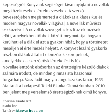
képességről. Könyvünk segítséget kíván nyújtani a novellák
megközelítéséhez, értelmezéséhez. A szerző
bevezetőjében megismerteti a diákokat a klasszikus és
modern magyar novellák világával, a novellák művészi
eszközeivel. A novellák szövegét is közli az elemzések
előtt, amelyekben többek között megmutatja, hogyan
kerülheti el a diák el azt a gyakori hibát, hogy a történetet
meséljen el értelmezés helyett. A könyvet lezáró gyakorló
részben diákok által írt elemzések szerepelnek,
amelyekhez a szerző rövid értékelést is fűz.
Novellaelemzőnk elsősorban az érettségire készülő diákok
számára íródott, de minden gimnazista haszonnal
forgathatja. Vass Judit magyar-angol szakos tanár, 1983
óta tanít a budapesti Teleki Blanka Gimnáziumban. 2010-
ben jelent meg Verselemző érettségizőknek című könyve.
Corvina Kiadó Kft.
Kiadói kód:
Tantárgy:
Magyar irodalom