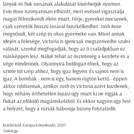
lányuk és fiuk sorsának alakulását kísérhetjük nyomon.
Evie Rose iszonyatosan elhízott, mert evéssel vigasztalja
magát félresikerült élete miatt. Férje, gyerekei nincsenek,
csak szeretők hosszú sorával büszkélkedhet. Josh Rose
megnősült, két szép és okos gyermeke van. Mivel annak
idején a felesége, Victoria is igencsak megszenvedte szülei
válását, szentül megfogadják, hogy az ő családjukban ez
másképpen lesz. Náluk tehát az őszinteség a kezdete és a
vége mindennek. Olyannyira boldogan élnek, hogy az
szinte túl szép ahhoz, hogy igaz legyen. És sajnos nem is
igaz. A bombák - nem is egy, hanem rögtön kettő - éppen
akkor robbannak, amikor Josh és Victoria azért küzdenek,
hogy néhány érthetetlen lopási ügy miatt ki ne rúgják a
fiukat az előkelő magániskolából. És ekkor nagyon úgy fest
a helyzet, hogy a rózsák háborúja bizony folytatódik
Kiadói kód: Európa Könyvkiadó, 2007
Tantárgy: