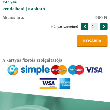
évfolyam
Rendelhető | Kapható
Akciós ára:
900 Ft
Hányat szeretne?
KOSÁRBA
A kártyás fizetés szolgáltatója