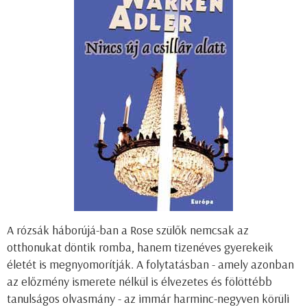
A rózsák háborújá-ban a Rose szülők nemcsak az
otthonukat döntik romba, hanem tizenéves gyerekeik
életét is megnyomorítják. A folytatásban - amely azonban
az előzmény ismerete nélkül is élvezetes és fölöttébb
tanulságos olvasmány - az immár harminc-negyven körüli