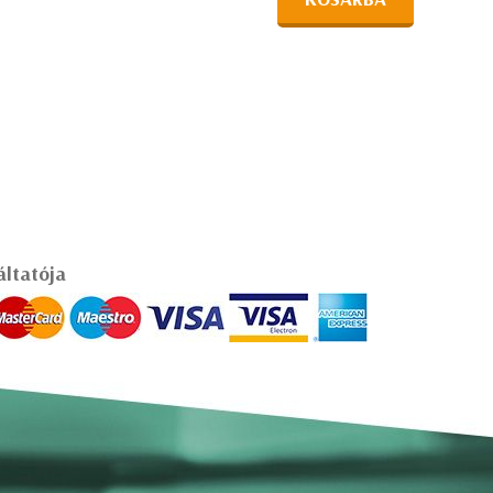
áltatója