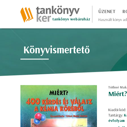
ÜZENET
R
tankönyv webáruház
Használt könyv ad
Könyvismertető
Tóthné Mak
Miért?
Kiadói kód:
Tantárgy:
K
évfolyam