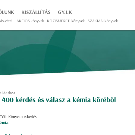
ÓLUNK
KISZÁLLÍTÁS
GY.I.K
ás-vétel
AKCIÓS könyvek
KÖZISMERETI könyvek
SZAKMAI könyvek
ai Andrea
 400 kérdés és válasz a kémia köréből
 Tóth Könyvkereskedés
émia