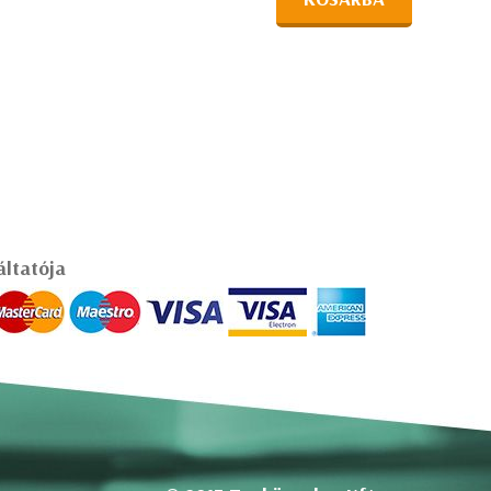
áltatója