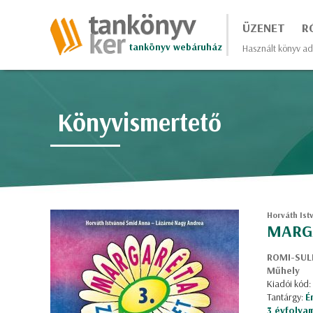
ÜZENET
R
tankönyv webáruház
Használt könyv ad
Könyvismertető
Horváth Ist
MARGA
ROMI-SULI
Műhely
Kiadói kód
Tantárgy:
É
3 évfolya