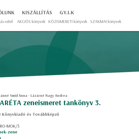
ÓLUNK
KISZÁLLÍTÁS
GY.I.K
ás-vétel
AKCIÓS könyvek
KÖZISMERETI könyvek
SZAKMAI könyvek
vánné Smid Anna - Lázárné Nagy Andrea
RÉTA zeneismeret tankönyv 3.
 Könyvkiadó és Továbbképző
: RO-MOK/3
nek-zene
m