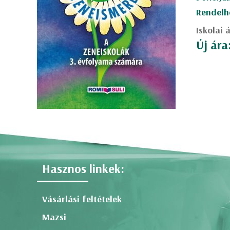
Rendelh
Iskolai 
Új ára
Hasznos linkek:
Vásárlási feltételek
Mazsi