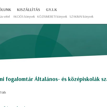
ÓLUNK
KISZÁLLÍTÁS
GY.I.K
ás-vétel
AKCIÓS könyvek
KÖZISMERETI könyvek
SZAKMAI könyvek
n
mi ​fogalomtár Általános- és középiskolák s
 Tóth