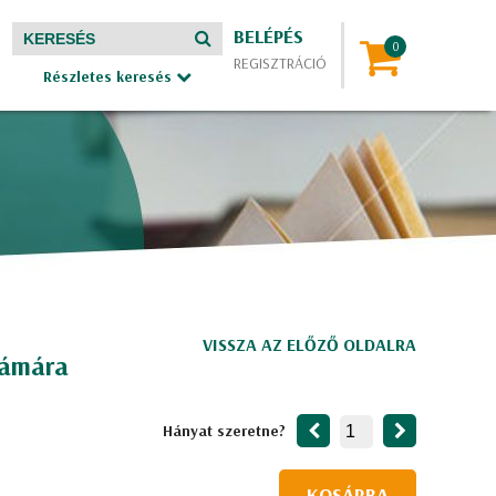
BELÉPÉS
REGISZTRÁCIÓ
Részletes keresés
VISSZA AZ ELŐZŐ OLDALRA
zámára
Hányat szeretne?
KOSÁRBA