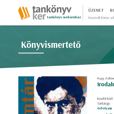
ÜZENET
R
tankönyv webáruház
Használt könyv ad
Könyvismertető
Nagy Zoltá
Irodal
Kiadói kód:
Tantárgy:
évfolyam