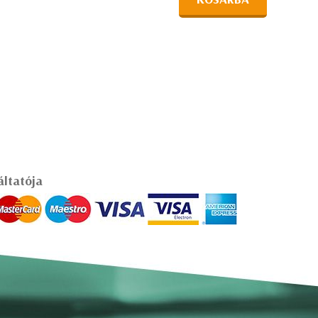
áltatója