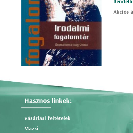
Rendelh
Akciós á
Hasznos linkek:
Vásárlási feltételek
Mazsi