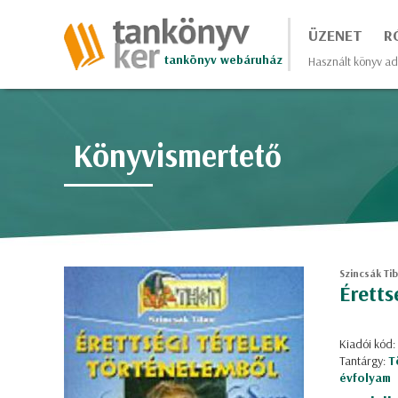
ÜZENET
R
tankönyv webáruház
Használt könyv ad
Könyvismertető
Szincsák Ti
Éretts
Kiadói kód:
Tantárgy:
T
évfolyam