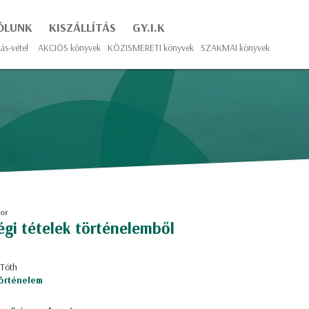
ÓLUNK
KISZÁLLÍTÁS
GY.I.K
ás-vétel
AKCIÓS könyvek
KÖZISMERETI könyvek
SZAKMAI könyvek
bor
égi ​tételek történelemből
 Tóth
örténelem