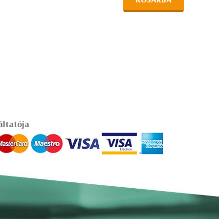
áltatója