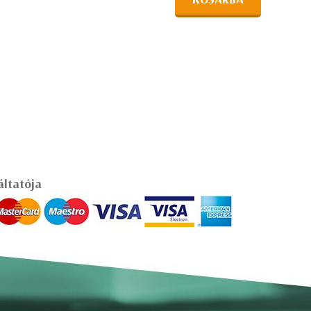
áltatója