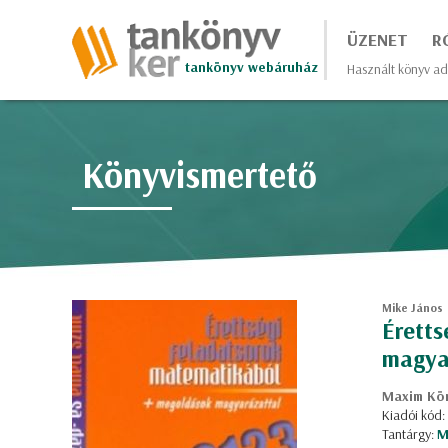
ÜZENET
R
tankönyv webáruház
Használt könyv ad
Könyvismertető
Mike János
Éretts
magya
Maxim Kön
Kiadói kód
Tantárgy:
M