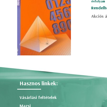
évfolyam
Rendelh
Akciós á
Hasznos linkek:
Vásárlási feltételek
Mazsi