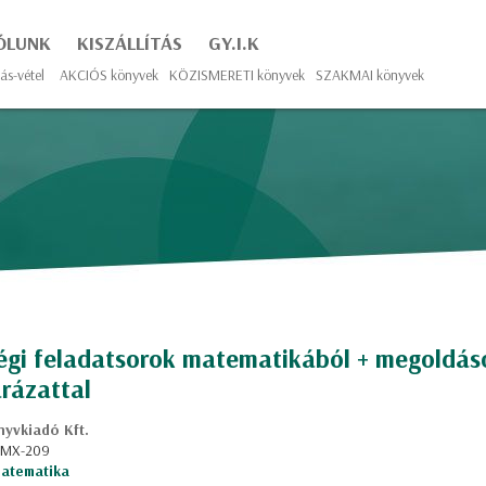
ÓLUNK
KISZÁLLÍTÁS
GY.I.K
ás-vétel
AKCIÓS könyvek
KÖZISMERETI könyvek
SZAKMAI könyvek
égi feladatsorok matematikából + megoldás
rázattal
yvkiadó Kft.
: MX-209
atematika