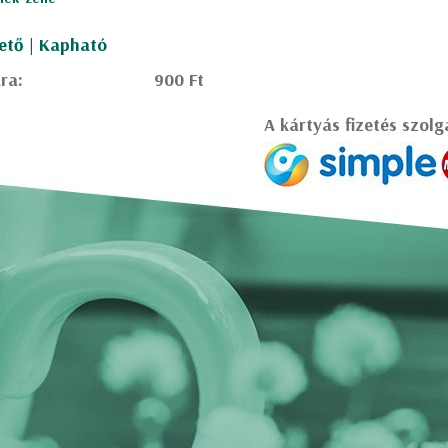
ető | Kapható
ra:
900 Ft
A kártyás fizetés szolg