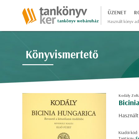
ÜZENET
R
tankönyv webáruház
Használt könyv ad
Könyvismertető
Kodály Zolt
Bicini
Használt
Kiadói kód
Tantárgy:
É