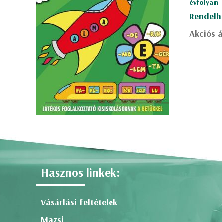
évfolyam
Rendelh
Akciós á
Hasznos linkek:
Vásárlási feltételek
Mazsi