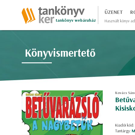
ÜZENET
R
tankönyv webáruház
Használt könyv ad
Könyvismertető
Kovács Sán
Betűva
Kisisk
Kiadói kód
Tantárgy:
M