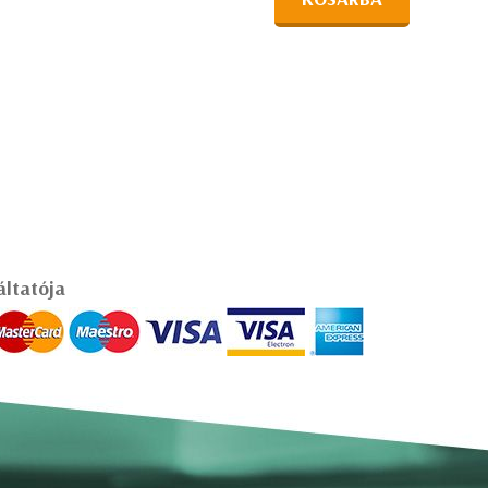
áltatója