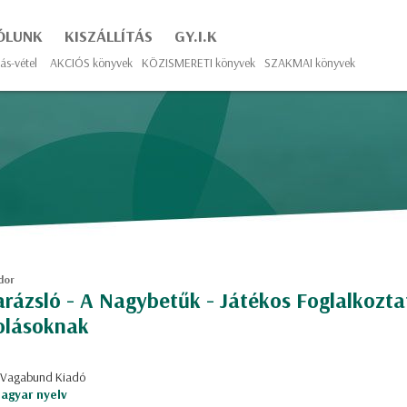
ÓLUNK
KISZÁLLÍTÁS
GY.I.K
ás-vétel
AKCIÓS könyvek
KÖZISMERETI könyvek
SZAKMAI könyvek
dor
rázsló - A Nagybetűk - Játékos Foglalkozta
olásoknak
: Vagabund Kiadó
agyar nyelv