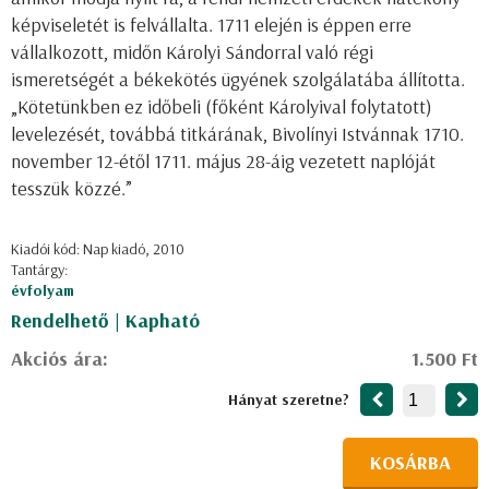
képviseletét is felvállalta. 1711 elején is éppen erre
vállalkozott, midőn Károlyi Sándorral való régi
ismeretségét a békekötés ügyének szolgálatába állította.
„Kötetünkben ez időbeli (főként Károlyival folytatott)
levelezését, továbbá titkárának, Bivolínyi Istvánnak 1710.
november 12-étől 1711. május 28-áig vezetett naplóját
tesszük közzé.”
Kiadói kód: Nap kiadó, 2010
Tantárgy:
évfolyam
Rendelhető | Kapható
Akciós ára:
1.500 Ft
Hányat szeretne?
KOSÁRBA