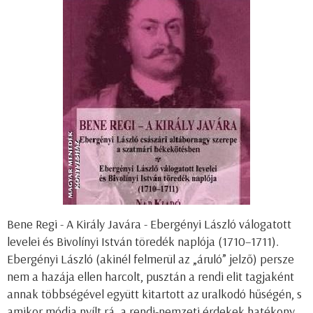
Bene Regi - A Király Javára - Ebergényi László válogatott
levelei és Bivolínyi István töredék naplója (1710–1711).
Ebergényi László (akinél felmerül az „áruló” jelző) persze
nem a hazája ellen harcolt, pusztán a rendi elit tagjaként
annak többségével együtt kitartott az uralkodó hűségén, s
amikor módja nyílt rá, a rendi-nemzeti érdekek hatékony