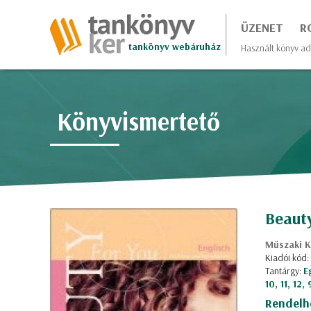
ÜZENET
R
tankönyv webáruház
Használt könyv ad
Könyvismertető
Beauty
Műszaki K
Kiadói kód
Tantárgy:
E
10, 11, 12,
Rendelh