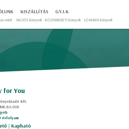
ÓLUNK
KISZÁLLÍTÁS
GY.I.K
ás-vétel
AKCIÓS könyvek
KÖZISMERETI könyvek
SZAKMAI könyvek
 for You
önyvkiadó Kft.
: MK-BA-008
gyéb
 9 évfolyam
ető | Kapható