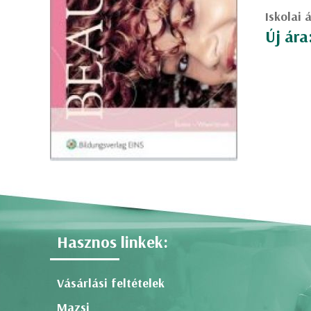
Iskolai 
Új ára
Hasznos linkek:
Vásárlási feltételek
Mazsi