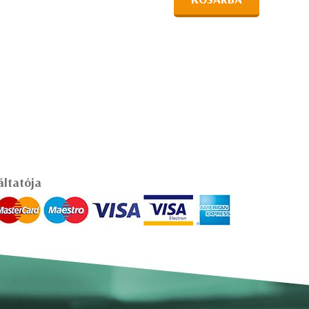
áltatója