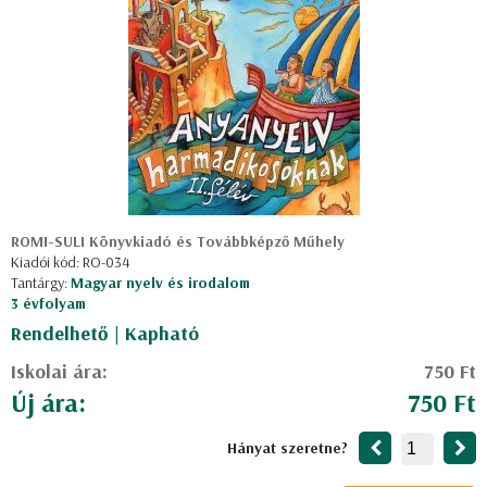
ROMI-SULI Könyvkiadó és Továbbképző Műhely
Kiadói kód: RO-034
Tantárgy:
Magyar nyelv és irodalom
3 évfolyam
Rendelhető | Kapható
Iskolai ára:
750 Ft
Új ára:
750 Ft
Hányat szeretne?