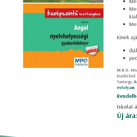
Mer
Mer
kia
Mer
Kinek ajá
diá
ped
M.R.O. Hi
Kiadói kód:
Tantárgy:
A
évfolyam
Rendelh
Iskolai 
Új ára