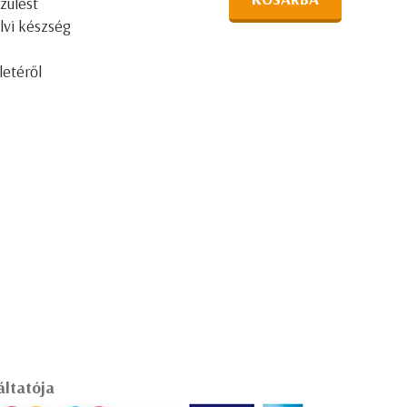
zülést
lvi készség
letéről
áltatója