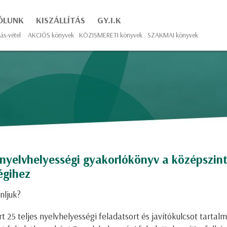
ÓLUNK
KISZÁLLÍTÁS
GY.I.K
ás-vétel
AKCIÓS könyvek
KÖZISMERETI könyvek
SZAKMAI könyvek
nyelvhelyességi gyakorlókönyv a középszin
égihez
nljuk?
t 25 teljes nyelvhelyességi feladatsort és javítókulcsot tartal