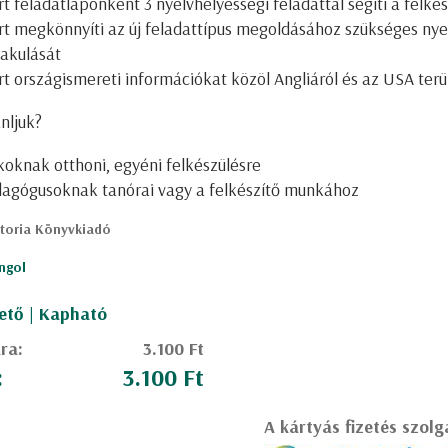
t feladatlaponként 3 nyelvhelyességi feladattal segíti a felkés
t megkönnyíti az új feladattípus megoldásához szükséges nye
lakulását
t országismereti információkat közöl Angliáról és az USA terü
nljuk?
koknak otthoni, egyéni felkészülésre
agógusoknak tanórai vagy a felkészítő munkához
storia Könyvkiadó
ngol
ető | Kapható
ára:
3.100 Ft
:
3.100 Ft
A kártyás fizetés szolg