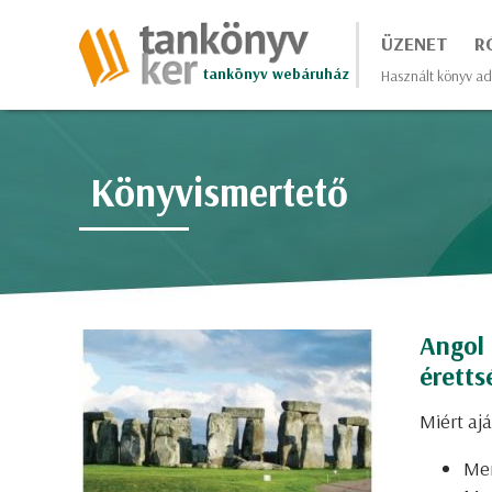
ÜZENET
R
tankönyv webáruház
Használt könyv ad
Könyvismertető
Angol 
éretts
Miért ajá
Mer