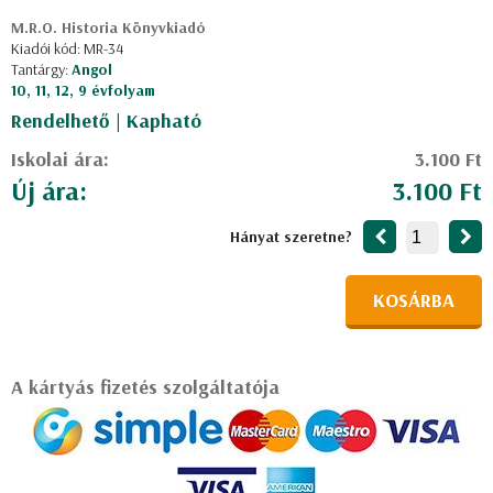
M.R.O. Historia Könyvkiadó
Kiadói kód: MR-34
Tantárgy:
Angol
10, 11, 12, 9 évfolyam
Rendelhető | Kapható
Iskolai ára:
3.100 Ft
Új ára:
3.100 Ft
Hányat szeretne?
KOSÁRBA
A kártyás fizetés szolgáltatója