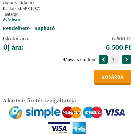
(Apáczai Kiadó)
Kiadói kód: AP-010372
Tantárgy:
évfolyam
Rendelhető | Kapható
Iskolai ára:
6.500 Ft
Új ára:
6.500 Ft
Hányat szeretne?
KOSÁRBA
A kártyás fizetés szolgáltatója