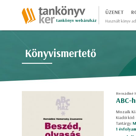
ÜZENET
R
tankönyv webáruház
Használt könyv ad
Könyvismertető
Hernádiné 
ABC-há
Mozaik Ki
Kiadói kód
Tantárgy:
M
1 évfolya