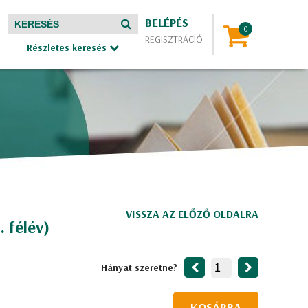
BELÉPÉS
REGISZTRÁCIÓ
Részletes keresés
VISSZA AZ ELŐZŐ OLDALRA
. félév)
Hányat szeretne?
KOSÁRBA