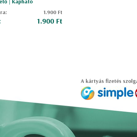
ető | Kapható
ára:
1.900 Ft
:
1.900 Ft
A kártyás fizetés szolg