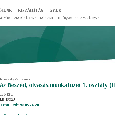
ÓLUNK
KISZÁLLÍTÁS
GY.I.K
ás-vétel
AKCIÓS könyvek
KÖZISMERETI könyvek
SZAKMAI könyvek
Hámorszky Zsuzsanna
z Beszéd, olvasás munkafüzet 1. osztály (II
adó Kft.
: MS-1502U
agyar nyelv és irodalom
m