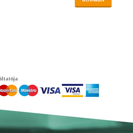
áltatója