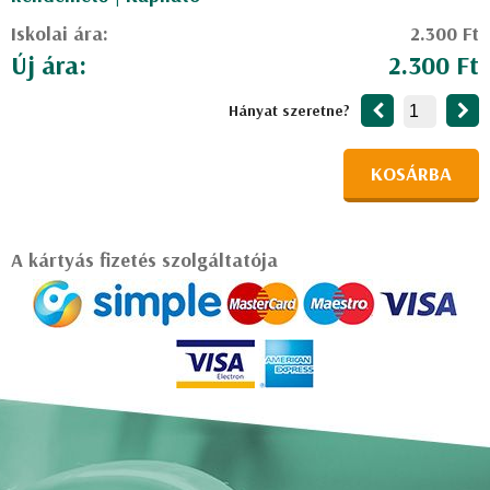
Iskolai ára:
2.300 Ft
Új ára:
2.300 Ft
Hányat szeretne?
KOSÁRBA
A kártyás fizetés szolgáltatója