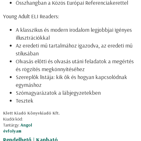
Összhangban a
Közös Európai Referenciakerettel
Young Adult ELI Readers:
A
klasszikus és modern irodalom
legjobbjai igényes
illusztrációkkal
Az eredeti mű tartalmához igazodva, az
eredeti mű
stílusában
Olvasás előtti
és
olvasás utáni feladatok
a megértés
és rögzítés megkönnyítéséhez
Szereplők listája:
kik ők és hogyan kapcsolódnak
egymáshoz
Szómagyarázatok
a lábjegyzetekben
Tesztek
Klett Kiadó Könyvkiadó Kft.
Kiadói kód:
Tantárgy:
Angol
évfolyam
Rendelhető | Kapható