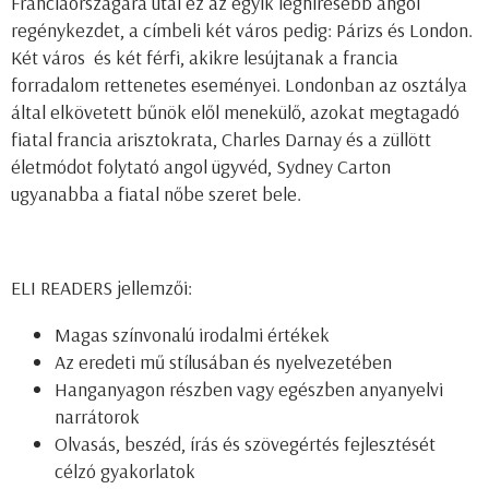
Franciaországára utal ez az egyik leghíresebb angol
regénykezdet, a címbeli két város pedig: Párizs és London.
Két város  és két férfi, akikre lesújtanak a francia
forradalom rettenetes eseményei. Londonban az osztálya
által elkövetett bűnök elől menekülő, azokat megtagadó
fiatal francia arisztokrata, Charles Darnay és a züllött
életmódot folytató angol ügyvéd, Sydney Carton
ugyanabba a fiatal nőbe szeret bele.
ELI READERS jellemzői:
Magas színvonalú
irodalmi értékek
Az eredeti mű
stílusában és nyelvezetében
Hanganyagon részben vagy egészben
anyanyelvi
narrátorok
Olvasás, beszéd, írás és szövegértés
fejlesztését
célzó gyakorlatok