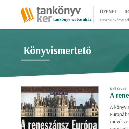
ÜZENET
R
tankönyv webáruház
Használt könyv ad
Könyvismertető
Neil Grant
A ren
A könyv r
Európába.
művészeti
nem volta