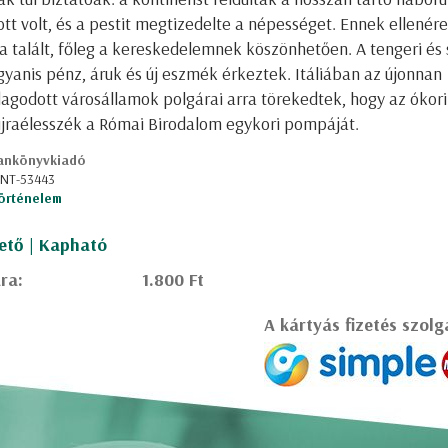
t volt, és a pestit megtizedelte a népességet. Ennek ellenére
 talált, főleg a kereskedelemnek köszönhetően. A tengeri és 
gyanis pénz, áruk és új eszmék érkeztek. Itáliában az újonnan
godott városállamok polgárai arra törekedtek, hogy az ókori c
újraélesszék a Római Birodalom egykori pompáját.
ankönyvkiadó
: NT-53443
örténelem
ető | Kapható
ra:
1.800 Ft
A kártyás fizetés szolg