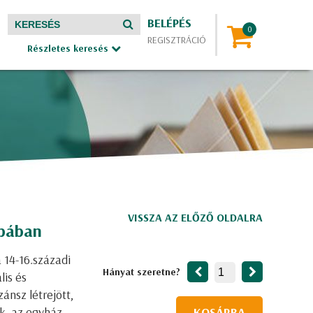
BELÉPÉS
REGISZTRÁCIÓ
Részletes keresés
VISSZA AZ ELŐZŐ OLDALRA
ópában
a 14-16.századi
Hányat szeretne?
lis és
ánsz létrejött,
úk, az egyház
KOSÁRBA