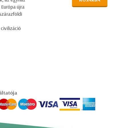
 Európa újra
szárazföldi
ivilizáció
áltatója