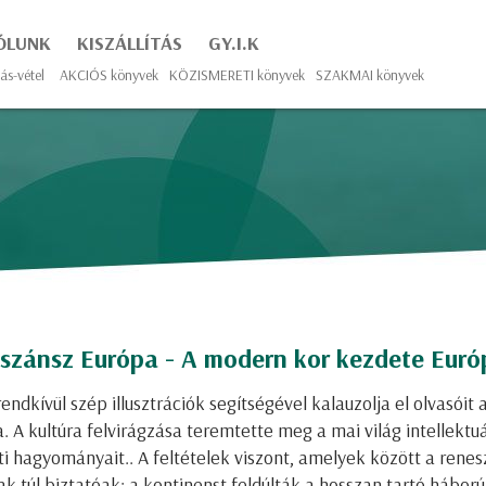
ÓLUNK
KISZÁLLÍTÁS
GY.I.K
ás-vétel
AKCIÓS könyvek
KÖZISMERETI könyvek
SZAKMAI könyvek
eszánsz Európa - A modern kor kezdete Eur
endkívül szép illusztrációk segítségével kalauzolja el olvasóit 
 A kultúra felvirágzása teremtette meg a mai világ intellektuá
 hagyományait.. A feltételek viszont, amelyek között a renesz
k túl biztatóak: a kontinenst feldúlták a hosszan tartó hábor