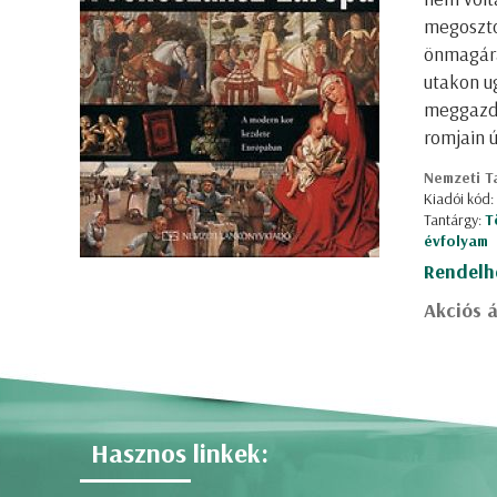
megosztot
önmagára
utakon u
meggazda
romjain 
Nemzeti T
Kiadói kód
Tantárgy:
T
évfolyam
Rendelh
Akciós á
Hasznos linkek: