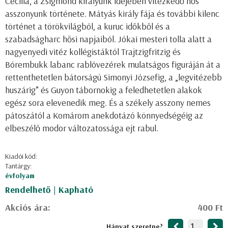
Cecília, a Zsigmond királyunk idejében vitézkedő hős
asszonyunk története. Mátyás király fája és további kilenc
történet a törökvilágból, a kuruc időkből és a
szabadságharc hősi napjaiból. Jókai mesteri tolla alatt a
nagyenyedi vitéz kollégistáktól Trajtzigfritzig és
Bórembukk labanc rablóvezérek mulatságos figuráján át a
rettenthetetlen bátorságú Simonyi Józsefig, a „legvitézebb
huszárig” és Guyon tábornokig a feledhetetlen alakok
egész sora elevenedik meg. És a székely asszony nemes
pátoszától a Komárom anekdotázó könnyedségéig az
elbeszélő modor változatossága ejt rabul.
Kiadói kód:
Tantárgy:
évfolyam
Rendelhető | Kapható
Akciós ára:
400 Ft
Hányat szeretne?