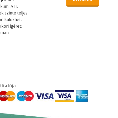
kum. A II.
k szinte teljes
nélkülözhet.
kori ígéret:
anán.
áltatója