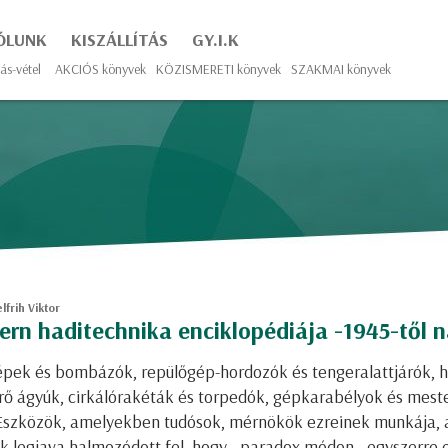
ÓLUNK
KISZÁLLÍTÁS
GY.I.K
ás-vétel
AKCIÓS könyvek
KÖZISMERETI könyvek
SZAKMAI könyvek
frih Viktor
rn haditechnika enciklopédiája -1945-től n
pek és bombázók, repülőgép-hordozók és tengeralattjárók, h
rő ágyúk, cirkálórakéták és torpedók, gépkarabélyok és meste
Eszközök, amelyekben tudósok, mérnökök ezreinek munkája, 
k legjava halmozódott fel, hogy - paradox módon - egyszerre 