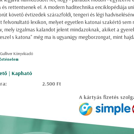
 és rettentsenek el. A modern haditechnika enciklopédiája uni
rút követő évtizedek szárazföldi, tengeri és légi hadviseléséne
t felvonultató lexikon, melyet egyetlen katonai szakértő sem 
v, mely izgalmas kalandot jelent mindazoknak, akiket a gyerek
 leszel s katona" még ma is ugyanúgy megborzongat, mint hajd
 Gulliver Könyvkiadó
örténelem
ető | Kapható
ra:
2.500 Ft
A kártyás fizetés szolg