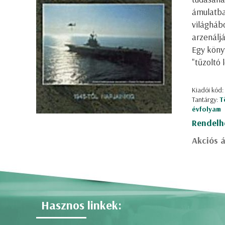
ámulatba
világhábo
arzenáljá
Egy köny
"tűzoltó
Kiadói kód:
Tantárgy:
T
évfolyam
Rendelh
Akciós á
Hasznos linkek: