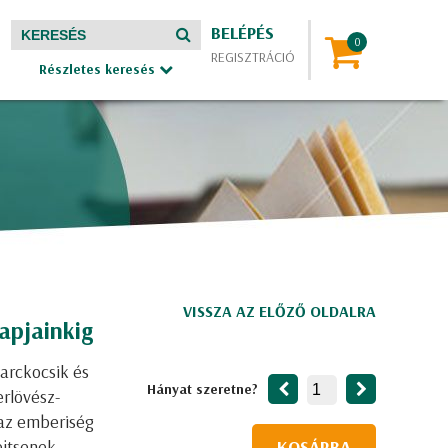
BELÉPÉS
REGISZTRÁCIÓ
Részletes keresés
VISSZA AZ ELŐZŐ OLDALRA
apjainkig
arckocsik és
Hányat szeretne?
rlövész-
az emberiség
ejtsenek
KOSÁRBA