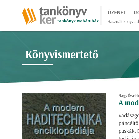
ÜZENET
R
tankönyv webáruház
Használt könyv ad
Könyvismertető
Nagy Éva-Hel
A mode
Vadászgé
páncéltö
puskák. 
tudásána