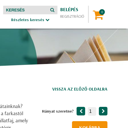
BELÉPÉS
REGISZTRÁCIÓ
Részletes keresés
VISSZA AZ ELŐZŐ OLDALRA
rátainknak?
Hányat szeretne?
a farkastól
llatfaj, amely
 Mégis
KOSÁRBA