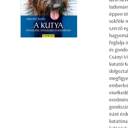
tudomány
éppen té
sokféle m
szerző e
hagyomán
foglalja 
és gondo
Csányi Vi
kutatói 
dolgozta
megfigyel
emberköz
viselked
eredmény
gondozás
iránt érd
kutatónak