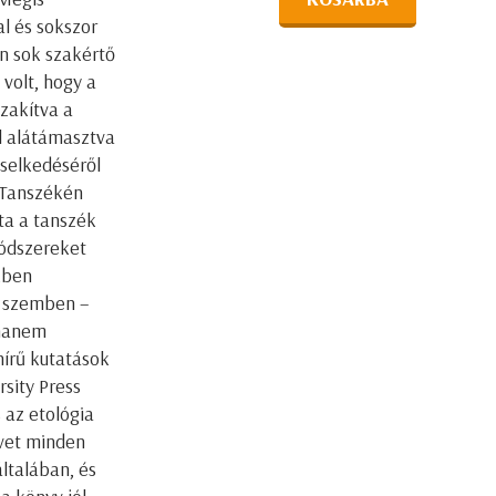
l és sokszor
n sok szakértő
 volt, hogy a
zakítva a
l alátámasztva
iselkedéséről
a Tanszékén
ta a tanszék
módszereket
kben
al szemben –
 hanem
hírű kutatások
sity Press
az etológia
yvet minden
általában, és