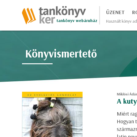
ÜZENET
R
tankönyv webáruház
Használt könyv ad
Könyvismertető
Miklósi Ádá
A kuty
Miért ra
Hogyan t
származn
latin nev