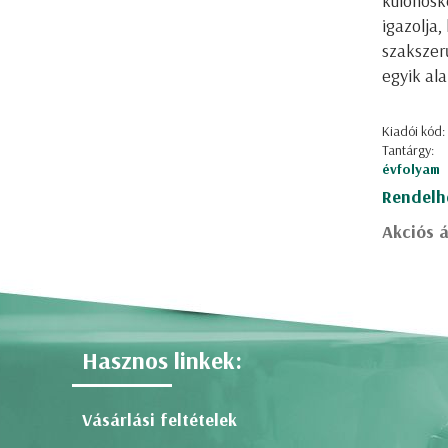
különösk
igazolja,
szakszerű
egyik ala
Kiadói kód:
Tantárgy:
évfolyam
Rendelh
Akciós á
Hasznos linkek:
Vásárlási feltételek