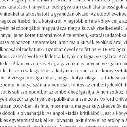
os kutatások hiányában eddig gyakran csak általánosságokka
vhitekkel találkozhatott a gyanútlan olvasó. Az utóbbi évekbe
egközelítésből írt a kutyákról. A legtöbb efféle könyv célja az
gyéni nézőpontjából magyarázza meg a kutyák viselkedését. S
nyal, jelen kötet tudományos értelemben, kutatási adatokka
össze mindazon ismereteket, amit ma a kutyák evolúciójáról, v
lkodásáról tudhatunk. Tizenhat évvel ezelőtt az ELTE Etológi
lmos vezetésével kezdődött a kutyák etológiai vizsgálata. Azó
Miklósi Ádám vezetésével új, a gazdákat is bevonó vizsgálati 
k ki, hiszen csak így lehet a kutyákat természetes környezetü
ni. A vizsgálatok igazolták, hogy a kutya világa – a farkasév
pontú. A kutya számára nemcsak fontos az emberi jelenlét,
ését is sok szempontból az emberéhez igazítja. A nemzetközi 
eit először angol nyelven publikálta a szerző az Oxford Univer
ában 2007-ben, és íme, most már a magyar kutyakedvelők és 
eklődők is olvashatják. Az angol kiadás kritikáiból: „ezt a kön
 és egyetemistának el kell olvasnia, akit érdekel az etológia 