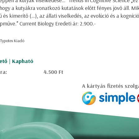
éppen a kutyák viselkedése…” Trends in Cognitive Science „ez 
 hogy a kutyákra vonatkozó kutatások előtt fényes jövő áll. Mi
 és kimerítő (…), az állati viselkedés, az evolúció és a kogníc
pműve.” Current Biology Eredeti ár: 2.900.-
 Typotex Kiadó
ető | Kapható
ra:
4.500 Ft
A kártyás fizetés szolg