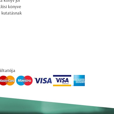
a könyv jól
klósi könyve
ió kutatásnak
áltatója