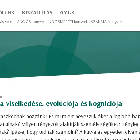
ÓLUNK
KISZÁLLÍTÁS
GY.I.K
ás-vétel
AKCIÓS könyvek
KÖZISMERETI könyvek
SZAKMAI könyvek
m
a viselkedése, evolúciója és kogníciója
gaszkodnak hozzánk? És mi miért nevezzük őket a legjobb ba
anulnak? Milyen tényezők alakítják személyiségüket? Tényleg 
ak? Igaz-e, hogy tudnak számolni? A kutya az egyetlen olyan á
ében megkapta a familiaris, azaz a ’családhoz tartozó’ jelzőt.