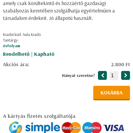
amely csak körültekintő és hozzáértő gazdasági
szabályozás keretében szolgálhatja egyértelműen a
társadalom érdekeit. Jó állapotú használt.
Kiadói kód: Aula Kiadó
Tantárgy:
évfolyam
Rendelhető | Kapható
Akciós ára:
2.800 Ft
Hányat szeretne?
KOSÁRBA
A kártyás fizetés szolgáltatója