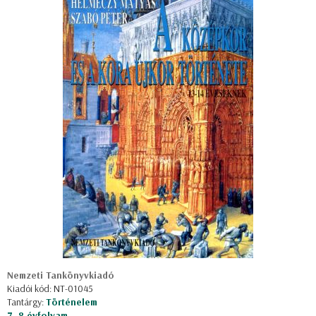
Nemzeti Tankönyvkiadó
Kiadói kód: NT-01045
Tantárgy:
Történelem
7, 8 évfolyam