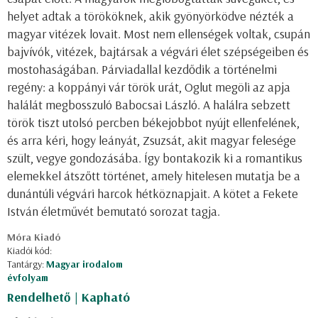
helyet adtak a törököknek, akik gyönyörködve nézték a
magyar vitézek lovait. Most nem ellenségek voltak, csupán
bajvívók, vitézek, bajtársak a végvári élet szépségeiben és
mostohaságában. Párviadallal kezdődik a történelmi
regény: a koppányi vár török urát, Oglut megöli az apja
halálát megbosszuló Babocsai László. A halálra sebzett
török tiszt utolsó percben békejobbot nyújt ellenfelének,
és arra kéri, hogy leányát, Zsuzsát, akit magyar felesége
szült, vegye gondozásába. Így bontakozik ki a romantikus
elemekkel átszőtt történet, amely hitelesen mutatja be a
dunántúli végvári harcok hétköznapjait. A kötet a Fekete
István életművét bemutató sorozat tagja.
Móra Kiadó
Kiadói kód:
Tantárgy:
Magyar irodalom
évfolyam
Rendelhető | Kapható