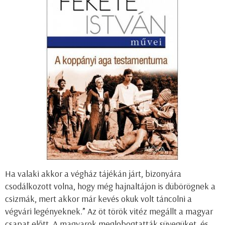
Ha valaki akkor a végház tájékán járt, bizonyára
csodálkozott volna, hogy még hajnaltájon is dübörögnek a
csizmák, mert akkor már kevés okuk volt táncolni a
végvári legényeknek.” Az öt török vitéz megállt a magyar
csapat előtt. A magyarok meglobogtatták süvegüket, és