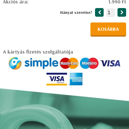
Akciós ára:
1.990 Ft
Hányat szeretne?
KOSÁRBA
A kártyás fizetés szolgáltatója