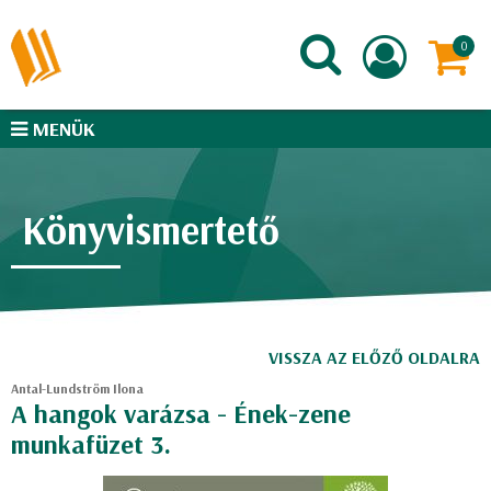
MENÜK
Könyvismertető
VISSZA AZ ELŐZŐ OLDALRA
Antal-Lundström Ilona
A hangok varázsa - Ének-zene
munkafüzet 3.