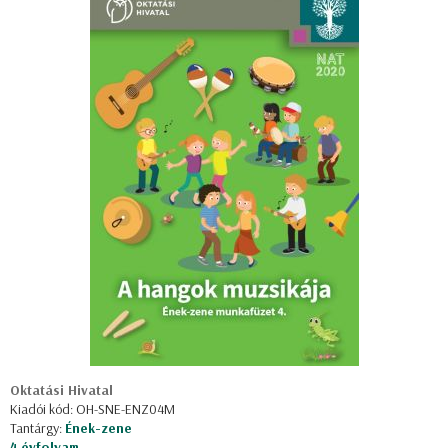
Oktatási Hivatal
Kiadói kód: OH-SNE-ENZ04M
Tantárgy:
Ének-zene
4 évfolyam