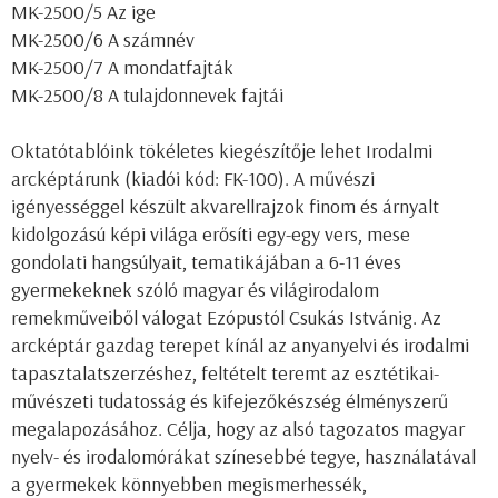
MK-2500/5 Az ige
MK-2500/6 A számnév
MK-2500/7 A mondatfajták
MK-2500/8 A tulajdonnevek fajtái
Oktatótablóink tökéletes kiegészítője lehet Irodalmi
arcképtárunk (kiadói kód: FK-100). A művészi
igényességgel készült akvarellrajzok finom és árnyalt
kidolgozású képi világa erősíti egy-egy vers, mese
gondolati hangsúlyait, tematikájában a 6-11 éves
gyermekeknek szóló magyar és világirodalom
remekműveiből válogat Ezópustól Csukás Istvánig. Az
arcképtár gazdag terepet kínál az anyanyelvi és irodalmi
tapasztalatszerzéshez, feltételt teremt az esztétikai-
művészeti tudatosság és kifejezőkészség élményszerű
megalapozásához. Célja, hogy az alsó tagozatos magyar
nyelv- és irodalomórákat színesebbé tegye, használatával
a gyermekek könnyebben megismerhessék,