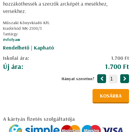
hozzáköthessék a szerzők arcképét a mesékhez,
versekhez.
Műszaki Könyvkiadó Kft.
Kiadói kód: MK-2500/3
Tantárgy:
évfolyam
Rendelhető | Kapható
Iskolai ára:
1.700 Ft
Új ára:
1.700 Ft
Hányat szeretne?
KOSÁRBA
A kártyás fizetés szolgáltatója