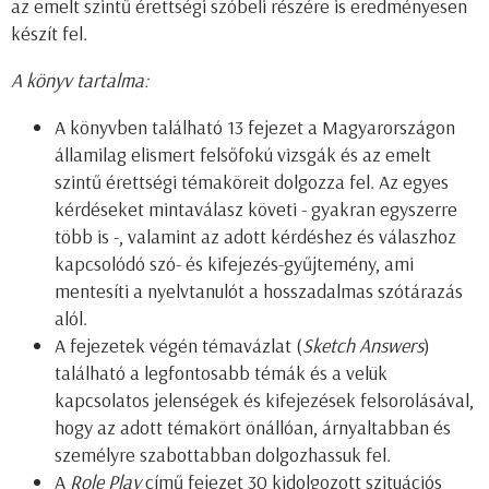
az emelt szintű érettségi szóbeli részére is eredményesen
készít fel.
A könyv tartalma:
A könyvben található 13 fejezet a Magyarországon
államilag elismert felsőfokú vizsgák és az emelt
szintű érettségi témaköreit dolgozza fel. Az egyes
kérdéseket mintaválasz követi - gyakran egyszerre
több is -, valamint az adott kérdéshez és válaszhoz
kapcsolódó szó- és kifejezés-gyűjtemény, ami
mentesíti a nyelvtanulót a hosszadalmas szótárazás
alól.
A fejezetek végén témavázlat (
Sketch Answers
)
található a legfontosabb témák és a velük
kapcsolatos jelenségek és kifejezések felsorolásával,
hogy az adott témakört önállóan, árnyaltabban és
személyre szabottabban dolgozhassuk fel.
A
Role Play
című fejezet 30 kidolgozott szituációs