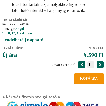
feladatot tartalmaz, amelyekhez ingyenesen
letölthető interaktív hanganyag is tartozik.
Lexika Kiadó Kft.
Kiadói kód: LX-0126
Tantárgy:
Angol
10, 11, 12, 9 évfolyam
Rendelhető | Kapható
Iskolai ára:
4.200 Ft
Új ára:
4.390 Ft
Hányat szeretne?
KOSÁRBA
A kártyás fizetés szolgáltatója