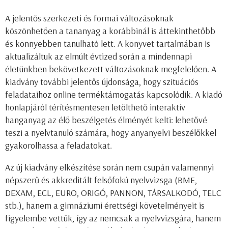
A jelentős szerkezeti és formai változásoknak
köszönhetően a tananyag a korábbinál is áttekinthetőbb
és könnyebben tanulható lett. A könyvet tartalmában is
aktualizáltuk az elmúlt évtized során a mindennapi
életünkben bekövetkezett változásoknak megfelelően. A
kiadvány további jelentős újdonsága, hogy szituációs
feladataihoz online terméktámogatás kapcsolódik. A kiadó
honlapjáról térítésmentesen letölthető interaktív
hanganyag az élő beszélgetés élményét kelti: lehetővé
teszi a nyelvtanuló számára, hogy anyanyelvi beszélőkkel
gyakorolhassa a feladatokat.
Az új kiadvány elkészítése során nem csupán valamennyi
népszerű és akkreditált felsőfokú nyelvvizsga (BME,
DEXAM, ECL, EURO, ORIGÓ, PANNON, TÁRSALKODÓ, TELC
stb.), hanem a gimnáziumi érettségi követelményeit is
figyelembe vettük, így az nemcsak a nyelvvizsgára, hanem